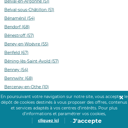
Belval-en-Argonne (51)
Belval-sous-Châtillon (51)
Bénaménil (54)
Bendorf (68)
Bénestroff (57)
Beney-en-Woëvre (55)
Benfeld (67)
Béning-lès-Saint-Avold (57)
Benney (54)
Bennwihr (68)
Bercenay-en-Othe (10)
Bercenay-le-Hayer (10)
En poursuivant votre navigation sur notre site, vous acceptez le
✕
dépôt de cookies destinés à vous proposer des offres, contenus
Berentzwiller (68)
et services adaptés à vos centres d’intérêts.
Pour plus
Berg (67)
d’informations et paramétrer vos cookies,
J'accepte
cliquez ici
.
Berg-sur-Moselle (57)