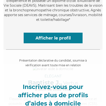
d'expérience et possède un diplôme d'État d'Auxiliaire de
Vie Sociale (DEAVS). Maitrisant bien les troubles de la vision
et la bronchopneumopathie chronique obstructive, Agnès
apporte ses services de ménage, courses/livraison, mobilité
et toilette/habillage*
Afficher le profil
Présentation déclarative du candidat, soumise à
vérification avant toute mise en relation
ÉLÉGANT
Baptiste J.,
Vertus
Inscrivez-vous pour
à 5km de chez Vous
afficher plus de profils
Flexible
, gai et fiable, Baptiste a 8 ans d'expérience et
d’aides à domicile
possède un BEP Carrières Sanitaires et Sociales (CSS).