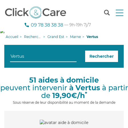
T
o
g
09 78 38 38 38
— 9h-19h 7j/7
g
l
Accueil
Recherche aide à domicile
Grand Est
Marne
Vertus
e
n
a
Rechercher
v
i
g
a
51 aides à domicile
t
peuvent intervenir
à Vertus
à partir
i
o
*
de
19,90€/h
n
Sous réserve de leur disponibilité au moment de la demande