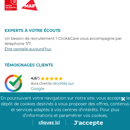
EXPERTS À VOTRE ÉCOUTE
Un besoin de recrutement ? Click&Care vous accompagne par
téléphone 7/7
.
Être rappelé aujourd'hui
T
É
MOIGNAGES CLIENTS
4,6
/5
Avis clients
récoltés sur
Google
En poursuivant votre navigation sur notre site, vous acceptez le
✕
dépôt de cookies destinés à vous proposer des offres, contenus
et services adaptés à vos centres d’intérêts.
Pour plus
COMMUNAUTÉ CLICK&CARE
d’informations et paramétrer vos cookies,
J'accepte
cliquez ici
.