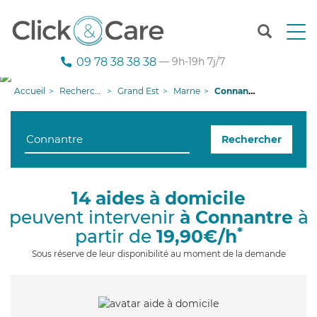
T
o
g
09 78 38 38 38
— 9h-19h 7j/7
g
l
Accueil
Recherche aide à domicile
Grand Est
Marne
Connantre
e
n
a
Rechercher
v
i
g
a
14 aides à domicile
t
peuvent intervenir
à Connantre
à
i
o
*
partir de
19,90€/h
n
Sous réserve de leur disponibilité au moment de la demande