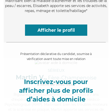
Maitrisant bien la maladie d'alzheimer et les troubles de la
peau / escarres, Elisabeth apporte ses services de activités,
repas, ménage et toilette/habillage*
Afficher le profil
Présentation déclarative du candidat, soumise à
vérification avant toute mise en relation
SÉRIEUX
Martin V.,
Fère-Champenoise
Inscrivez-vous pour
à 5km de chez Vous
afficher plus de profils
Rigoureux
, enthousiaste et joyeux, Martin a 7 ans
d’aides à domicile
d'expérience et possède un diplôme d'Aide Médico-
Psychologique (AMP). Maitrisant bien les troubles moteurs
et la sclérose en plaque, Martin apporte ses services de