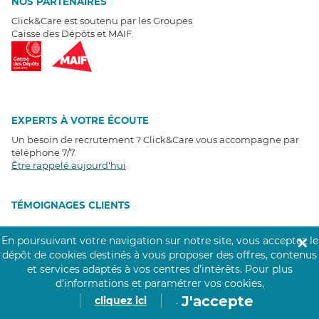
NOS PARTENAIRES
Click&Care est soutenu par les Groupes
Caisse des Dépôts et MAIF.
EXPERTS À VOTRE ÉCOUTE
Un besoin de recrutement ? Click&Care vous accompagne par
téléphone 7/7
.
Être rappelé aujourd'hui
T
É
MOIGNAGES CLIENTS
4,6
/5
En poursuivant votre navigation sur notre site, vous acceptez le
✕
Avis clients
récoltés sur
dépôt de cookies destinés à vous proposer des offres, contenus
Google
et services adaptés à vos centres d’intérêts.
Pour plus
d’informations et paramétrer vos cookies,
J'accepte
cliquez ici
.