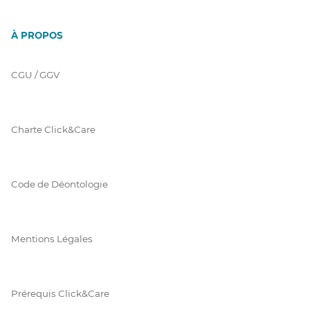
À PROPOS
CGU / GGV
Charte Click&Care
Code de Déontologie
Mentions Légales
Prérequis Click&Care