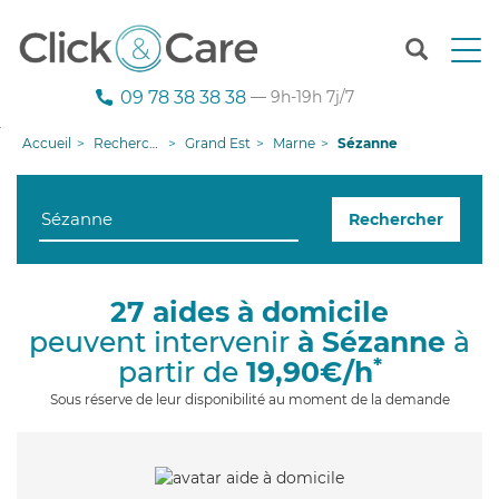
T
o
g
09 78 38 38 38
— 9h-19h 7j/7
g
l
Accueil
Recherche aide à domicile
Grand Est
Marne
Sézanne
e
n
a
Rechercher
v
i
g
a
27 aides à domicile
t
peuvent intervenir
à Sézanne
à
i
o
*
partir de
19,90€/h
n
Sous réserve de leur disponibilité au moment de la demande