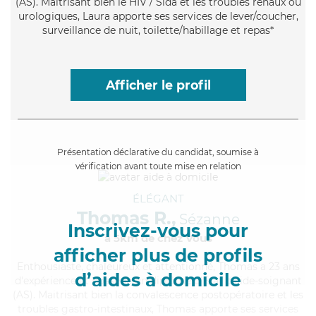
(AS). Maitrisant bien le HIV / Sida et les troubles rénaux ou
urologiques, Laura apporte ses services de lever/coucher,
surveillance de nuit, toilette/habillage et repas*
Afficher le profil
Présentation déclarative du candidat, soumise à
vérification avant toute mise en relation
ÉLÉGANT
Thomas R.,
Sézanne
Inscrivez-vous pour
à 5km de chez Vous
afficher plus de profils
Enthousiaste
, chaleureux et attentionné, Thomas a 23 ans
d’aides à domicile
d'expérience et possède un diplôme d'Etat d'aide-soignant
(AS). Maitrisant bien la convalescence postopératoire et les
troubles gastro-intestinaux, Thomas apporte ses services