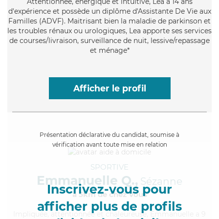
Attentionnée
, énergique et intuitive, Lea a 14 ans
d'expérience et possède un diplôme d'Assistante De Vie aux
Familles (ADVF). Maitrisant bien la maladie de parkinson et
les troubles rénaux ou urologiques, Lea apporte ses services
de courses/livraison, surveillance de nuit, lessive/repassage
et ménage*
Afficher le profil
Présentation déclarative du candidat, soumise à
vérification avant toute mise en relation
SPORTIVE
Emmanuelle Q.,
Sézanne
Inscrivez-vous pour
à 5km de chez Vous
afficher plus de profils
Impliquée
, attentionnée et chaleureuse, Emmanuelle a 9