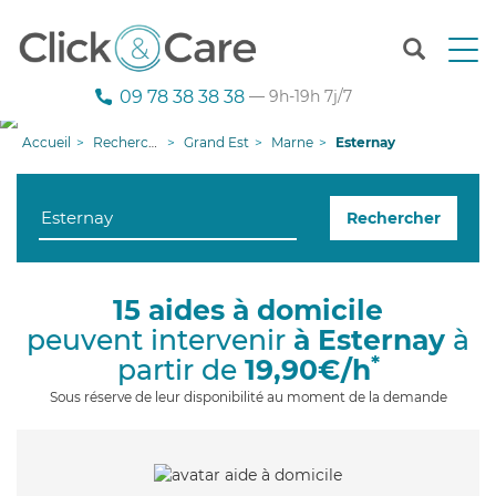
T
o
g
09 78 38 38 38
— 9h-19h 7j/7
g
l
Accueil
Recherche aide à domicile
Grand Est
Marne
Esternay
e
n
a
Rechercher
v
i
g
a
15 aides à domicile
t
peuvent intervenir
à Esternay
à
i
o
*
partir de
19,90€/h
n
Sous réserve de leur disponibilité au moment de la demande