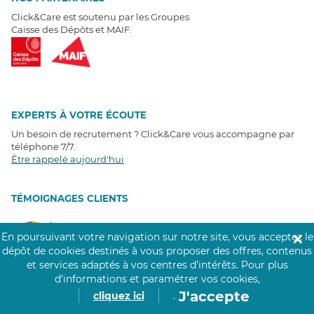
Click&Care est soutenu par les Groupes
Caisse des Dépôts et MAIF.
EXPERTS À VOTRE ÉCOUTE
Un besoin de recrutement ? Click&Care vous accompagne par
téléphone 7/7
.
Être rappelé aujourd'hui
T
É
MOIGNAGES CLIENTS
4,6
/5
En poursuivant votre navigation sur notre site, vous acceptez le
✕
Avis clients
récoltés sur
dépôt de cookies destinés à vous proposer des offres, contenus
Google
et services adaptés à vos centres d’intérêts.
Pour plus
d’informations et paramétrer vos cookies,
J'accepte
cliquez ici
.