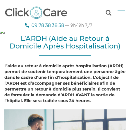
T
o
g
09 78 38 38 38
— 9h-19h 7j/7
g
l
L’ARDH (Aide au Retour à
e
Domicile Après Hospitalisation)
n
a
v
i
L’aide au retour à domicile après hospitalisation (ARDH)
g
permet de soutenir temporairement une personne âgée
a
dans le cadre d’une fin d’hospitalisation. L’objectif de
t
l’ARDH est d’accompagner ses bénéficiaires afin de
i
permettre un retour à domicile plus serein. Il convient
o
de formuler la demande d’ARDH AVANT la sortie de
n
l’hôpital. Elle sera traitée sous 24 heures.