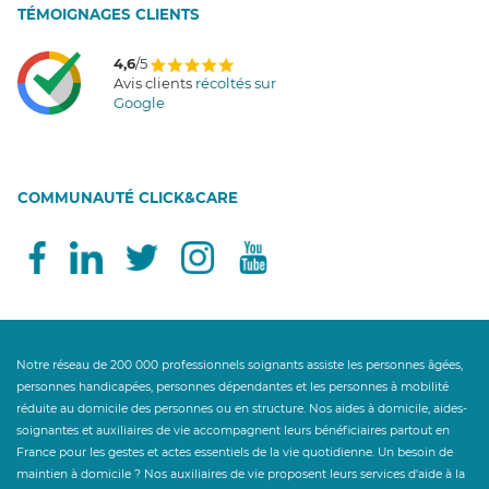
T
É
MOIGNAGES CLIENTS
4,6
/5
Avis clients
récoltés sur
Google
COMMUNAUTÉ CLICK&CARE
Notre réseau de 200 000 professionnels soignants assiste les personnes âgées,
personnes handicapées, personnes dépendantes et les personnes à mobilité
réduite au domicile des personnes ou en structure. Nos aides à domicile, aides-
soignantes et auxiliaires de vie accompagnent leurs bénéficiaires partout en
France pour les gestes et actes essentiels de la vie quotidienne. Un besoin de
maintien à domicile ? Nos auxiliaires de vie proposent leurs services d'aide à la