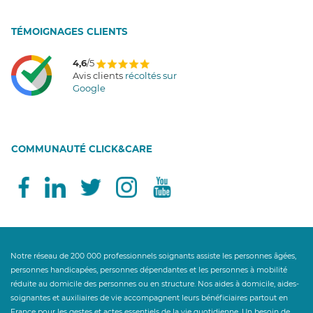
T
É
MOIGNAGES CLIENTS
4,6
/5
Avis clients
récoltés sur
Google
COMMUNAUTÉ CLICK&CARE
Notre réseau de 200 000 professionnels soignants assiste les personnes âgées,
personnes handicapées, personnes dépendantes et les personnes à mobilité
réduite au domicile des personnes ou en structure. Nos aides à domicile, aides-
soignantes et auxiliaires de vie accompagnent leurs bénéficiaires partout en
France pour les gestes et actes essentiels de la vie quotidienne. Un besoin de