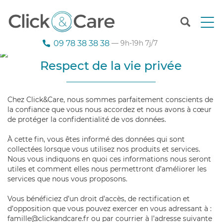
T
o
g
09 78 38 38 38
— 9h-19h 7j/7
g
l
Respect de la vie privée
e
n
a
Chez Click&Care, nous sommes parfaitement conscients de
v
la confiance que vous nous accordez et nous avons à cœur
i
de protéger la confidentialité de vos données.
g
a
À cette fin, vous êtes informé des données qui sont
t
collectées lorsque vous utilisez nos produits et services.
i
Nous vous indiquons en quoi ces informations nous seront
o
utiles et comment elles nous permettront d’améliorer les
n
services que nous vous proposons.
Vous bénéficiez d’un droit d’accès, de rectification et
d’opposition que vous pouvez exercer en vous adressant à :
famille@clickandcare.fr ou par courrier à l’adresse suivante