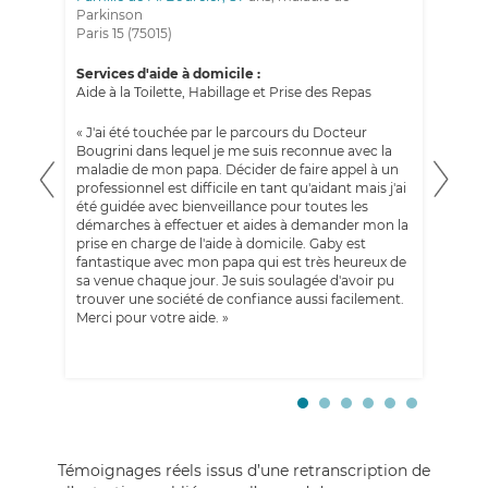
Parkinson
Mar
Paris 15 (75015)
Ser
Services d'aide à domicile :
Gar
Aide à la Toilette, Habillage et Prise des Repas
« M
« J'ai été touchée par le parcours du Docteur
de 
n'ai
Bougrini dans lequel je me suis reconnue avec la
Cli
t
maladie de mon papa. Décider de faire appel à un
de 
professionnel est difficile en tant qu'aidant mais j'ai
tou
été guidée avec bienveillance pour toutes les
pou
oger
démarches à effectuer et aides à demander mon la
tar
une
prise en charge de l'aide à domicile. Gaby est
Nou
fantastique avec mon papa qui est très heureux de
soi
à
sa venue chaque jour. Je suis soulagée d'avoir pu
t
trouver une société de confiance aussi facilement.
et
Merci pour votre aide. »
 Je
Témoignages réels issus d’une retranscription de