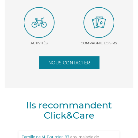
ACTIVITÉS
COMPAGNIE LOISIRS
NOUS CONTACTER
Ils recommandent
Click&Care
Famille de M. Bourcier, 87
ans, maladie de
Fa