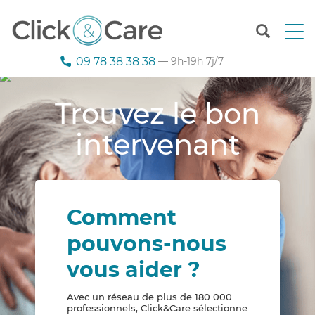
T
o
g
09 78 38 38 38
— 9h-19h 7j/7
g
l
e
Trouvez le bon
n
a
intervenant
v
i
g
a
t
Comment
i
o
pouvons-nous
n
vous aider ?
Avec un réseau de plus de 180 000
professionnels, Click&Care sélectionne