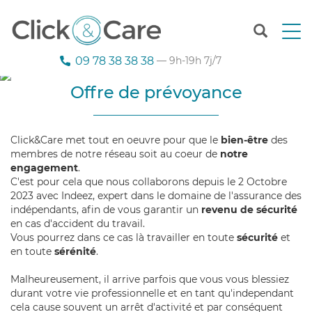
T
o
g
09 78 38 38 38
— 9h-19h 7j/7
g
l
Offre de prévoyance
e
n
a
Click&Care met tout en oeuvre pour que le
bien-être
des
v
membres de notre réseau soit au coeur de
notre
i
engagement
.
g
C'est pour cela que nous collaborons depuis le 2 Octobre
a
2023 avec Indeez, expert dans le domaine de l'assurance des
t
indépendants, afin de vous garantir un
revenu de sécurité
i
en cas d'accident du travail.
o
Vous pourrez dans ce cas là travailler en toute
sécurité
et
n
en toute
sérénité
.
Malheureusement, il arrive parfois que vous vous blessiez
durant votre vie professionnelle et en tant qu'independant
cela cause souvent un arrêt d'activité et par conséquent