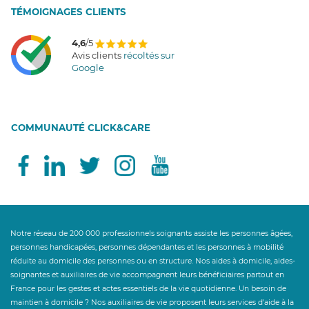
T
É
MOIGNAGES CLIENTS
4,6
/5
Avis clients
récoltés sur
Google
COMMUNAUTÉ CLICK&CARE
Notre réseau de 200 000 professionnels soignants assiste les personnes âgées,
personnes handicapées, personnes dépendantes et les personnes à mobilité
réduite au domicile des personnes ou en structure. Nos aides à domicile, aides-
soignantes et auxiliaires de vie accompagnent leurs bénéficiaires partout en
France pour les gestes et actes essentiels de la vie quotidienne. Un besoin de
maintien à domicile ? Nos auxiliaires de vie proposent leurs services d'aide à la