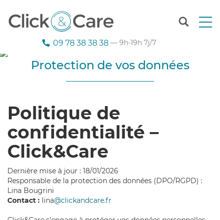
T
o
g
09 78 38 38 38
— 9h-19h 7j/7
g
l
Protection de vos données
e
n
a
v
Politique de
i
g
confidentialité –
a
t
Click&Care
i
o
n
Dernière mise à jour : 18/01/2026
Responsable de la protection des données (DPO/RGPD) :
Lina Bougrini
Contact :
lina
@clickandcare.fr