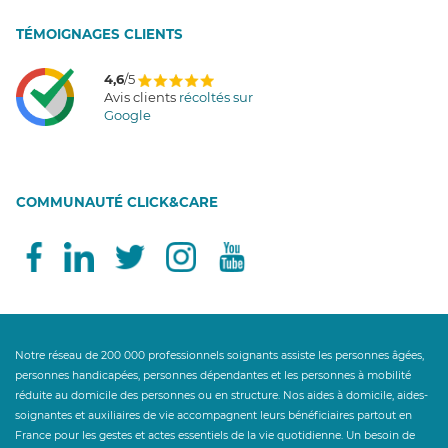
T
É
MOIGNAGES CLIENTS
4,6
/5
Avis clients
récoltés sur
Google
COMMUNAUTÉ CLICK&CARE
Notre réseau de 200 000 professionnels soignants assiste les personnes âgées,
personnes handicapées, personnes dépendantes et les personnes à mobilité
réduite au domicile des personnes ou en structure. Nos aides à domicile, aides-
soignantes et auxiliaires de vie accompagnent leurs bénéficiaires partout en
France pour les gestes et actes essentiels de la vie quotidienne. Un besoin de