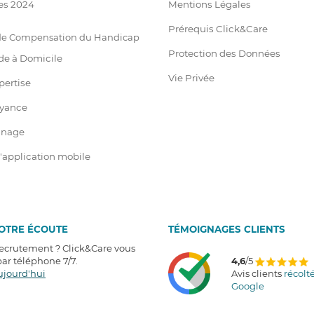
es 2024
Mentions Légales
Prérequis Click&Care
 de Compensation du Handicap
Protection des Données
de à Domicile
Vie Privée
pertise
oyance
ainage
 l'application mobile
VOTRE ÉCOUTE
T
É
MOIGNAGES CLIENTS
recrutement ? Click&Care vous
r téléphone 7/7
.
4,6
/5
ujourd'hui
Avis clients
récolt
Google