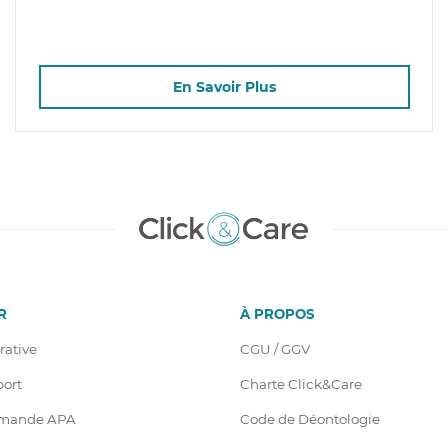
En Savoir Plus
R
À PROPOS
rative
CGU / GGV
port
Charte Click&Care
emande APA
Code de Déontologie