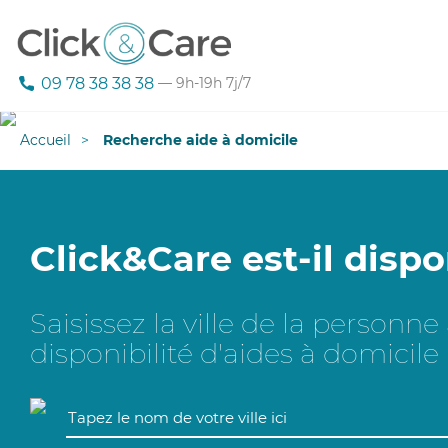
09 78 38 38 38
— 9h-19h 7j/7
Accueil
Recherche aide à domicile
Click&Care est-il dispo
Saisissez la ville de la personn
disponibilité d'aides à domicile