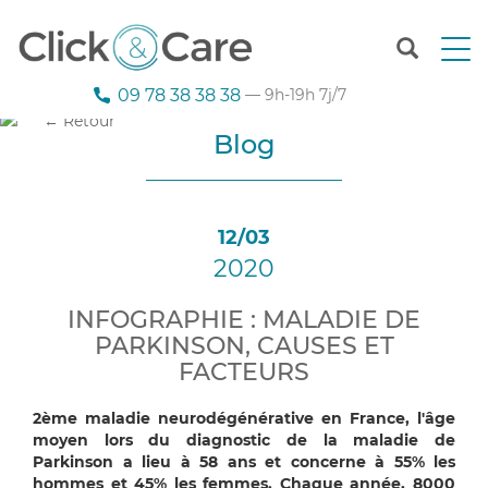
T
o
g
09 78 38 38 38
— 9h-19h 7j/7
g
← Retour
l
Blog
e
n
a
v
12/03
i
2020
g
a
t
INFOGRAPHIE : MALADIE DE
i
PARKINSON, CAUSES ET
o
FACTEURS
n
2ème maladie neurodégénérative en France, l'âge
moyen lors du diagnostic de la maladie de
Parkinson a lieu à 58 ans et concerne à 55% les
hommes et 45% les femmes. Chaque année, 8000