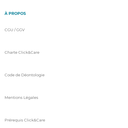
À PROPOS
CGU / GGV
Charte Click&Care
Code de Déontologie
Mentions Légales
Prérequis Click&Care