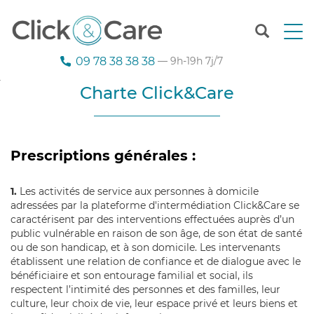
T
o
g
09 78 38 38 38
— 9h-19h 7j/7
g
l
Charte Click&Care
e
n
a
v
Prescriptions générales :
i
g
a
1.
Les activités de service aux personnes à domicile
t
adressées par la plateforme d'intermédiation Click&Care se
i
caractérisent par des interventions effectuées auprès d’un
o
public vulnérable en raison de son âge, de son état de santé
n
ou de son handicap, et à son domicile. Les intervenants
établissent une relation de confiance et de dialogue avec le
bénéficiaire et son entourage familial et social, ils
respectent l’intimité des personnes et des familles, leur
culture, leur choix de vie, leur espace privé et leurs biens et