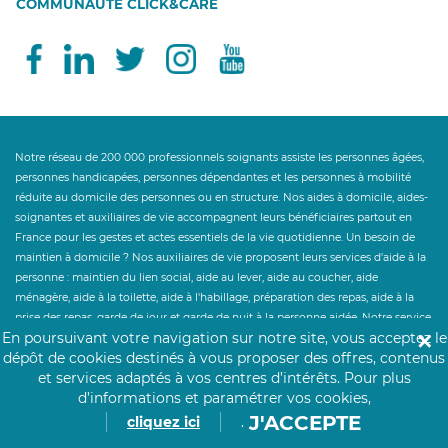
COMMUNAUTÉ CLICK&CARE
Notre réseau de 200 000 professionnels soignants assiste les personnes âgées,
personnes handicapées, personnes dépendantes et les personnes à mobilité
réduite au domicile des personnes ou en structure. Nos aides à domicile, aides-
soignantes et auxiliaires de vie accompagnent leurs bénéficiaires partout en
France pour les gestes et actes essentiels de la vie quotidienne. Un besoin de
maintien à domicile ? Nos auxiliaires de vie proposent leurs services d'aide à la
personne : maintien du lien social, aide au lever, aide au coucher, aide
ménagère, aide à la toilette, aide à l'habillage, préparation des repas, aide à la
prise des repas, garde de jour et garde de nuit à la personne aidée. Notre service
En poursuivant votre navigation sur notre site, vous acceptez le
✕
d'aide à la personne accompagne le maintien à domicile et le retour à domicile
dépôt de cookies destinés à vous proposer des offres, contenus
après hospitalisation. Click&Care ouvre droit à des aides financières telles que
et services adaptés à vos centres d’intérêts.
Pour plus
l'Allocation Personnalisée d'Autonomie et au crédit d'impôt des services à la
d’informations et paramétrer vos cookies,
personne à hauteur de 50%. Un besoin de personnel hospitalier en
établissement ? Click&Care recrute pour vous les soignants et infirmiers les plus
J'ACCEPTE
cliquez ici
.
expérimentés et proches de vous.