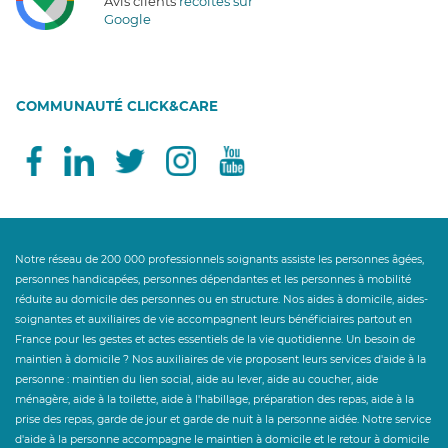
Avis clients
récoltés sur
Google
COMMUNAUTÉ CLICK&CARE
Notre réseau de 200 000 professionnels soignants assiste les personnes âgées,
personnes handicapées, personnes dépendantes et les personnes à mobilité
réduite au domicile des personnes ou en structure. Nos aides à domicile, aides-
soignantes et auxiliaires de vie accompagnent leurs bénéficiaires partout en
France pour les gestes et actes essentiels de la vie quotidienne. Un besoin de
maintien à domicile ? Nos auxiliaires de vie proposent leurs services d'aide à la
personne : maintien du lien social, aide au lever, aide au coucher, aide
ménagère, aide à la toilette, aide à l'habillage, préparation des repas, aide à la
prise des repas, garde de jour et garde de nuit à la personne aidée. Notre service
d'aide à la personne accompagne le maintien à domicile et le retour à domicile