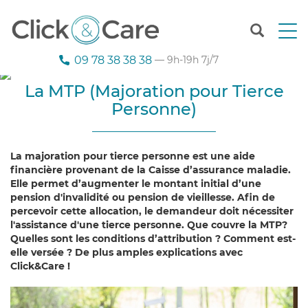
T
o
g
09 78 38 38 38
— 9h-19h 7j/7
g
l
La MTP (Majoration pour Tierce
e
Personne)
n
a
v
i
La majoration pour tierce personne est une aide
g
financière provenant de la Caisse d’assurance maladie.
a
Elle permet d’augmenter le montant initial d’une
t
pension d'invalidité ou pension de vieillesse. Afin de
i
percevoir cette allocation, le demandeur doit nécessiter
o
l'assistance d'une tierce personne. Que couvre la MTP?
n
Quelles sont les conditions d’attribution ? Comment est-
elle versée ? De plus amples explications avec
Click&Care !