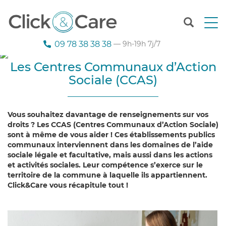
T
o
g
09 78 38 38 38
— 9h-19h 7j/7
g
l
Les Centres Communaux d’Action
e
Sociale (CCAS)
n
a
v
i
Vous souhaitez davantage de renseignements sur vos
g
droits ? Les CCAS (Centres Communaux d’Action Sociale)
a
sont à même de vous aider ! Ces établissements publics
t
communaux interviennent dans les domaines de l’aide
i
sociale légale et facultative, mais aussi dans les actions
o
et activités sociales. Leur compétence s’exerce sur le
n
territoire de la commune à laquelle ils appartiennent.
Click&Care vous récapitule tout !