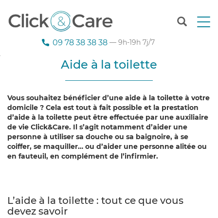
T
o
g
09 78 38 38 38
— 9h-19h 7j/7
g
l
Aide à la toilette
e
n
a
Vous souhaitez bénéficier d’une aide à la toilette à votre
v
domicile ? Cela est tout à fait possible et la prestation
i
d’aide à la toilette peut être effectuée par une auxiliaire
g
de vie Click&Care. Il s’agit notamment d’aider une
a
personne à utiliser sa douche ou sa baignoire, à se
t
coiffer, se maquiller… ou d’aider une personne alitée ou
i
en fauteuil, en complément de l’infirmier.
o
n
L’aide à la toilette : tout ce que vous
devez savoir