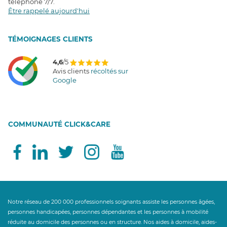
téléphone 7/7
.
Être rappelé aujourd'hui
T
É
MOIGNAGES CLIENTS
4,6
/5
Avis clients
récoltés sur
Google
COMMUNAUTÉ CLICK&CARE
Notre réseau de 200 000 professionnels soignants assiste les personnes âgées,
personnes handicapées, personnes dépendantes et les personnes à mobilité
réduite au domicile des personnes ou en structure. Nos aides à domicile, aides-