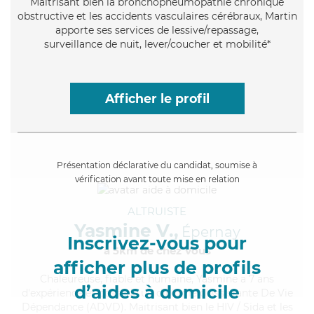
Maitrisant bien la bronchopneumopathie chronique
obstructive et les accidents vasculaires cérébraux, Martin
apporte ses services de lessive/repassage,
surveillance de nuit, lever/coucher et mobilité*
Afficher le profil
Présentation déclarative du candidat, soumise à
vérification avant toute mise en relation
ALTRUISTE
Yasmine V.,
Épernay
Inscrivez-vous pour
à 5km de chez Vous
afficher plus de profils
Chaleureuse
, fiable et humaine, Yasmine a 7 ans
d’aides à domicile
d'expérience et possède un diplôme d'Assistante De Vie
Dépendance (ADVD). Maitrisant bien le HIV / Sida et les