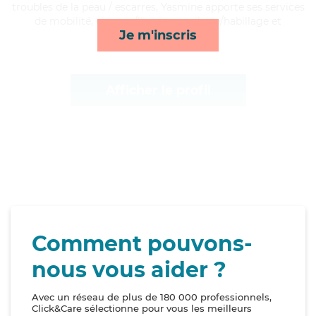
troubles de la peau / escarres, Yasmine apporte ses services
de mobilité, courses/livraison, toilette/habillage et
Je m'inscris
compagnie/loisirs*
Afficher le profil
Comment pouvons-
nous vous aider ?
Avec un réseau de plus de 180 000 professionnels,
Click&Care sélectionne pour vous les meilleurs