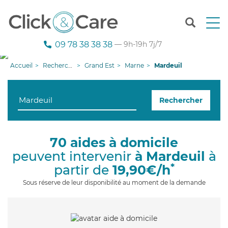
T
o
g
09 78 38 38 38
— 9h-19h 7j/7
g
l
Accueil
Recherche aide à domicile
Grand Est
Marne
Mardeuil
e
n
a
Rechercher
v
i
g
a
70 aides à domicile
t
peuvent intervenir
à Mardeuil
à
i
o
*
partir de
19,90€/h
n
Sous réserve de leur disponibilité au moment de la demande