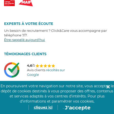
EXPERTS À VOTRE ÉCOUTE
Un besoin de recrutement ? Click&Care vous accompagne par
téléphone 7/7
.
Être rappelé aujourd'hui
T
É
MOIGNAGES CLIENTS
4,6
/5
Avis clients
récoltés sur
Google
En poursuivant votre navigation sur notre site, vous acceptez le
✕
dépôt de cookies destinés à vous proposer des offres, contenus
et services adaptés à vos centres d’intérêts.
Pour plus
COMMUNAUTÉ CLICK&CARE
d’informations et paramétrer vos cookies,
J'accepte
cliquez ici
.