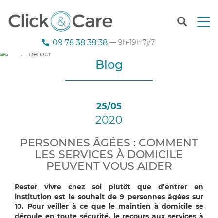
T
o
g
09 78 38 38 38
— 9h-19h 7j/7
g
← Retour
l
Blog
e
n
a
v
25/05
i
2020
g
a
t
PERSONNES ÂGÉES : COMMENT
i
LES SERVICES À DOMICILE
o
PEUVENT VOUS AIDER
n
Rester vivre chez soi plutôt que d’entrer en
institution est le souhait de 9 personnes âgées sur
10. Pour veiller à ce que le maintien à domicile se
déroule en toute sécurité, le recours aux services à