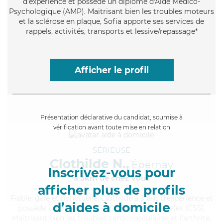
d'expérience et possède un diplôme d'Aide Médico-
Psychologique (AMP). Maitrisant bien les troubles moteurs
et la sclérose en plaque, Sofia apporte ses services de
rappels, activités, transports et lessive/repassage*
Afficher le profil
Présentation déclarative du candidat, soumise à
vérification avant toute mise en relation
SÉRIEUSE
Clothilde N.,
Épernay
Inscrivez-vous pour
à 5km de chez Vous
afficher plus de profils
Fiable
, gaie et ponctuelle, Clothilde a 9 ans d'expérience et
d’aides à domicile
possède un BEP Carrières Sanitaires et Sociales (CSS).
Maitrisant bien les troubles cardiovasculaires et l'arthrite,