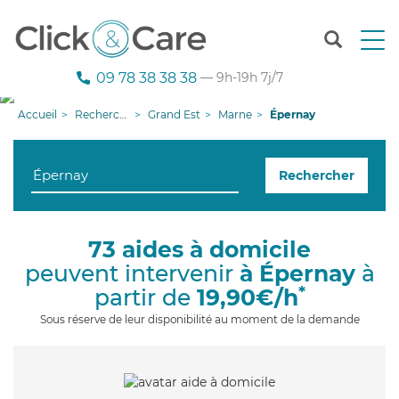
T
o
g
09 78 38 38 38
— 9h-19h 7j/7
g
l
Accueil
Recherche aide à domicile
Grand Est
Marne
Épernay
e
n
a
Rechercher
v
i
g
a
73 aides à domicile
t
peuvent intervenir
à Épernay
à
i
o
*
partir de
19,90€/h
n
Sous réserve de leur disponibilité au moment de la demande