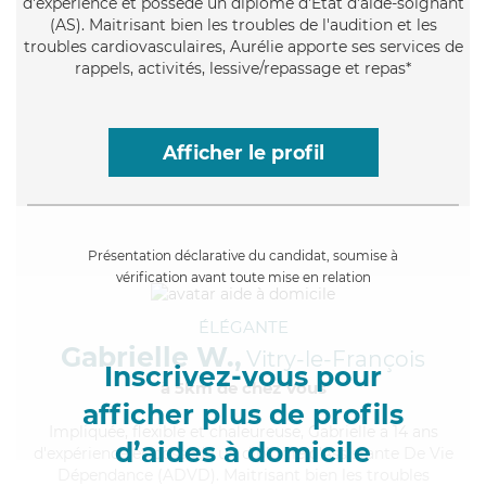
d'expérience et possède un diplôme d'Etat d'aide-soignant
(AS). Maitrisant bien les troubles de l'audition et les
troubles cardiovasculaires, Aurélie apporte ses services de
rappels, activités, lessive/repassage et repas*
Afficher le profil
Présentation déclarative du candidat, soumise à
vérification avant toute mise en relation
ÉLÉGANTE
Gabrielle W.,
Vitry-le-François
Inscrivez-vous pour
à 5km de chez Vous
afficher plus de profils
Impliquée
, flexible et chaleureuse, Gabrielle a 14 ans
d’aides à domicile
d'expérience et possède un diplôme d'Assistante De Vie
Dépendance (ADVD). Maitrisant bien les troubles