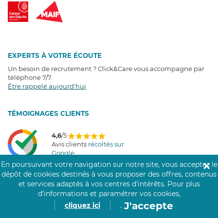
EXPERTS À VOTRE ÉCOUTE
Un besoin de recrutement ? Click&Care vous accompagne par
téléphone 7/7
.
Être rappelé aujourd'hui
T
É
MOIGNAGES CLIENTS
4,6
/5
Avis clients
récoltés sur
Google
En poursuivant votre navigation sur notre site, vous acceptez le
✕
dépôt de cookies destinés à vous proposer des offres, contenus
et services adaptés à vos centres d’intérêts.
Pour plus
d’informations et paramétrer vos cookies,
COMMUNAUTÉ CLICK&CARE
J'accepte
cliquez ici
.