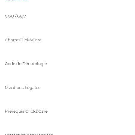
CGU / GGV
Charte Click&Care
Code de Déontologie
Mentions Légales
Prérequis Click&Care
Protection des Données