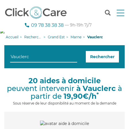
T
o
g
09 78 38 38 38
— 9h-19h 7j/7
g
l
Accueil
Recherche aide à domicile
Grand Est
Marne
Vauclerc
e
n
a
Rechercher
v
i
g
a
20 aides à domicile
t
peuvent intervenir
à Vauclerc
à
i
o
*
partir de
19,90€/h
n
Sous réserve de leur disponibilité au moment de la demande