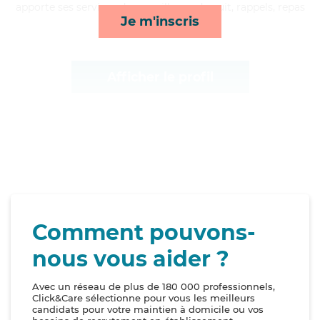
apporte ses services de surveillance de nuit, rappels, repas
Je m'inscris
et courses/livraison*
Afficher le profil
Comment pouvons-
nous vous aider ?
Avec un réseau de plus de 180 000 professionnels,
Click&Care sélectionne pour vous les meilleurs
candidats pour votre maintien à domicile ou vos