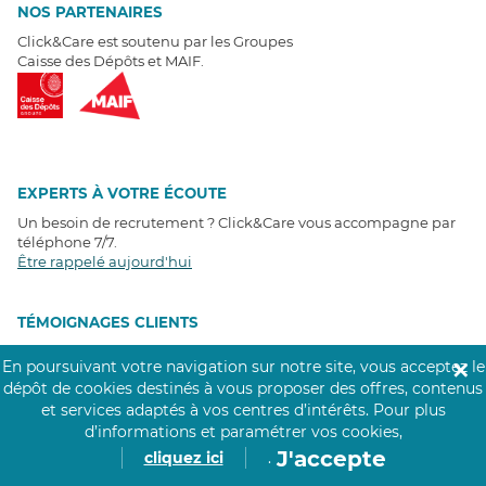
NOS PARTENAIRES
Click&Care est soutenu par les Groupes
Caisse des Dépôts et MAIF.
EXPERTS À VOTRE ÉCOUTE
Un besoin de recrutement ? Click&Care vous accompagne par
téléphone 7/7
.
Être rappelé aujourd'hui
T
É
MOIGNAGES CLIENTS
En poursuivant votre navigation sur notre site, vous acceptez le
✕
4,6
/5
dépôt de cookies destinés à vous proposer des offres, contenus
Avis clients
récoltés sur
et services adaptés à vos centres d’intérêts.
Pour plus
Google
d’informations et paramétrer vos cookies,
J'accepte
cliquez ici
.