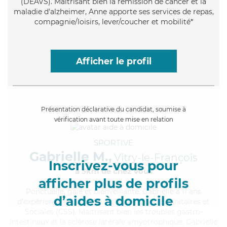
(DEAVS). Maitrisant bien la rémission de cancer et la
maladie d'alzheimer, Anne apporte ses services de repas,
compagnie/loisirs, lever/coucher et mobilité*
Afficher le profil
Présentation déclarative du candidat, soumise à
vérification avant toute mise en relation
SPORTIVE
Gabrielle M.,
Vitry-le-François
Inscrivez-vous pour
à 5km de chez Vous
afficher plus de profils
Ponctuelle
, gaie et bienveillante, Gabrielle a 11 ans
d’aides à domicile
d'expérience et possède un BEP Carrières Sanitaires et
Sociales (CSS). Maitrisant bien les troubles gastro-
intestinaux et la sclérose latérale amyotrophique, Gabrielle