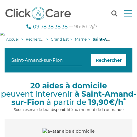
T
o
g
09 78 38 38 38
— 9h-19h 7j/7
g
l
Accueil
Recherche aide à domicile
Grand Est
Marne
Saint-Amand-sur-Fion
e
n
a
Rechercher
v
i
g
a
20 aides à domicile
t
peuvent intervenir
à Saint-Amand-
i
o
*
sur-Fion
à partir de
19,90€/h
n
Sous réserve de leur disponibilité au moment de la demande