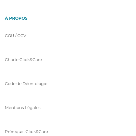
À PROPOS
CGU / GGV
Charte Click&Care
Code de Déontologie
Mentions Légales
Prérequis Click&Care