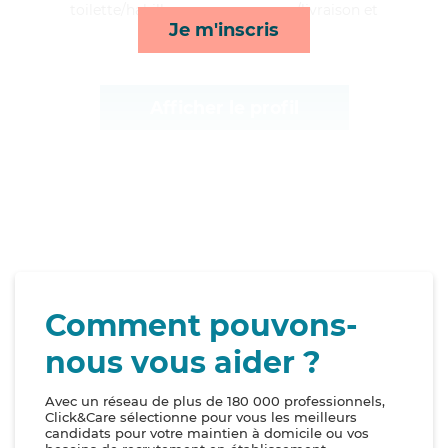
toilette/habillage, repas, courses/livraison et
Je m'inscris
lessive/repassage*
Afficher le profil
Comment pouvons-
nous vous aider ?
Avec un réseau de plus de 180 000 professionnels,
Click&Care sélectionne pour vous les meilleurs
candidats pour votre maintien à domicile ou vos