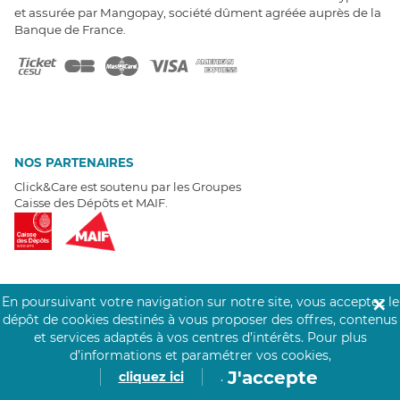
et assurée par Mangopay, société dûment agréée auprès de la
Banque de France.
NOS PARTENAIRES
Click&Care est soutenu par les Groupes
Caisse des Dépôts et MAIF.
En poursuivant votre navigation sur notre site, vous acceptez le
✕
EXPERTS À VOTRE ÉCOUTE
dépôt de cookies destinés à vous proposer des offres, contenus
Un besoin de recrutement ? Click&Care vous accompagne par
et services adaptés à vos centres d’intérêts.
Pour plus
téléphone 7/7
.
d’informations et paramétrer vos cookies,
Être rappelé aujourd'hui
J'accepte
cliquez ici
.