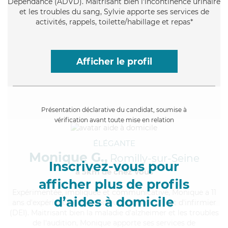
Dépendance (ADVD). Maitrisant bien l'incontinence urinaire
et les troubles du sang, Sylvie apporte ses services de
activités, rappels, toilette/habillage et repas*
Afficher le profil
Présentation déclarative du candidat, soumise à
vérification avant toute mise en relation
ÉLÉGANTE
Monique G.,
Romilly-sur-Seine
Inscrivez-vous pour
à 5km de chez Vous
afficher plus de profils
Expérimentée
, impliquée et communicative, Monique a 11
d’aides à domicile
ans d'expérience et possède un diplôme d'Etat d'infirmier
(DEI). Maitrisant bien la maladie d'alzheimer et les troubles
de l'audition, Monique apporte ses services de