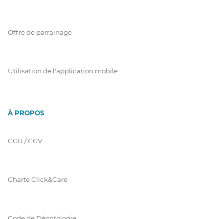
Offre de parrainage
Utilisation de l'application mobile
À PROPOS
CGU / GGV
Charte Click&Care
Code de Déontologie