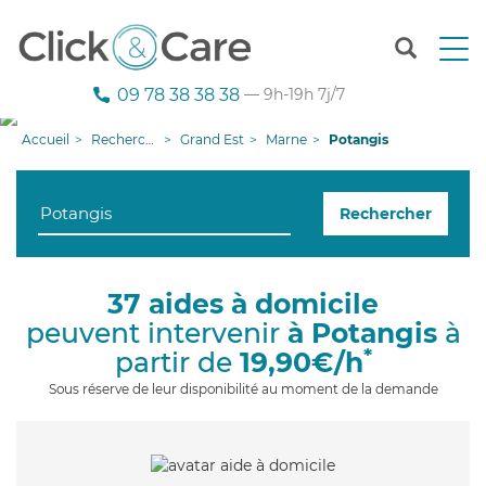
T
o
g
09 78 38 38 38
— 9h-19h 7j/7
g
l
Accueil
Recherche aide à domicile
Grand Est
Marne
Potangis
e
n
a
Rechercher
v
i
g
a
37 aides à domicile
t
peuvent intervenir
à Potangis
à
i
o
*
partir de
19,90€/h
n
Sous réserve de leur disponibilité au moment de la demande