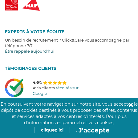
EXPERTS À VOTRE ÉCOUTE
Un besoin de recrutement ? Click&Care vous accompagne par
téléphone 7/7
.
Être rappelé aujourd'hui
T
É
MOIGNAGES CLIENTS
4,6
/5
Avis clients
récoltés sur
Google
En poursuivant votre navigation sur notre site, vous acceptez le
✕
dépôt de cookies destinés à vous proposer des offres, contenus
et services adaptés à vos centres d’intérêts.
Pour plus
COMMUNAUTÉ CLICK&CARE
d’informations et paramétrer vos cookies,
J'accepte
cliquez ici
.