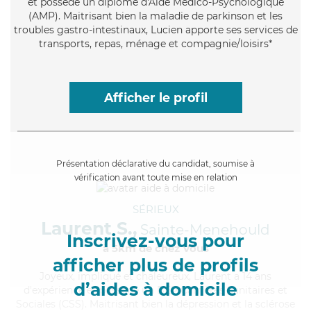
et possède un diplôme d'Aide Médico-Psychologique
(AMP). Maitrisant bien la maladie de parkinson et les
troubles gastro-intestinaux, Lucien apporte ses services de
transports, repas, ménage et compagnie/loisirs*
Afficher le profil
Présentation déclarative du candidat, soumise à
vérification avant toute mise en relation
SÉRIEUX
Laurent S.,
Sainte-Menehould
Inscrivez-vous pour
à 5km de chez Vous
afficher plus de profils
Joyeux
, impliqué et chaleureux, Laurent a 14 ans
d’aides à domicile
d'expérience et possède un BEP Carrières Sanitaires et
Sociales (CSS). Maitrisant bien la dépression et la sclérose