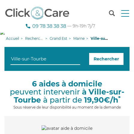
T
o
g
09 78 38 38 38
— 9h-19h 7j/7
g
l
Accueil
Recherche aide à domicile
Grand Est
Marne
Ville-sur-Tourbe
e
n
a
Rechercher
v
i
g
a
6 aides à domicile
t
peuvent intervenir
à Ville-sur-
i
o
*
Tourbe
à partir de
19,90€/h
n
Sous réserve de leur disponibilité au moment de la demande