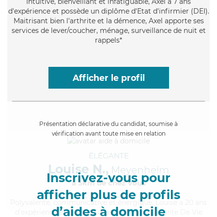
Intuitive
, bienveillant et infatiguable, Axel a 7 ans
d'expérience et possède un diplôme d'Etat d'infirmier (DEI).
Maitrisant bien l'arthrite et la démence, Axel apporte ses
services de lever/coucher, ménage, surveillance de nuit et
rappels*
Afficher le profil
Présentation déclarative du candidat, soumise à
vérification avant toute mise en relation
ÉLÉGANTE
Louise N.,
Meyenheim
Inscrivez-vous pour
à 5km de chez Vous
afficher plus de profils
Polyvalente
, communicative et énergique, Louise a 20 ans
d’aides à domicile
d'expérience et possède un diplôme d'Assistante De Vie