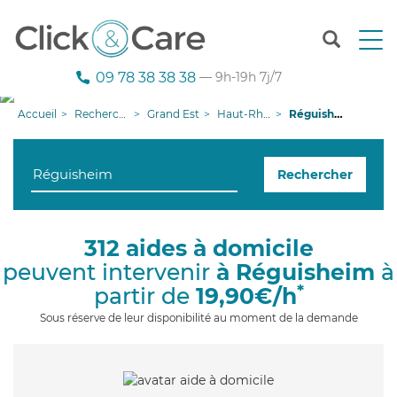
T
o
g
09 78 38 38 38
— 9h-19h 7j/7
g
l
Accueil
Recherche aide à domicile
Grand Est
Haut-Rhin
Réguisheim
e
n
a
Rechercher
v
i
g
a
312 aides à domicile
t
peuvent intervenir
à Réguisheim
à
i
o
*
partir de
19,90€/h
n
Sous réserve de leur disponibilité au moment de la demande