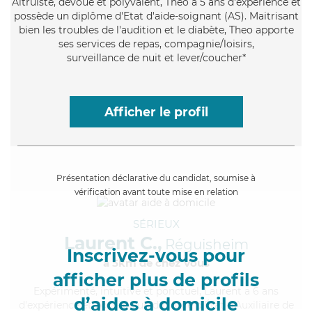
Altruiste
, dévoué et polyvalent, Theo a 5 ans d'expérience et
possède un diplôme d'Etat d'aide-soignant (AS). Maitrisant
bien les troubles de l'audition et le diabète, Theo apporte
ses services de repas, compagnie/loisirs,
surveillance de nuit et lever/coucher*
Afficher le profil
Présentation déclarative du candidat, soumise à
vérification avant toute mise en relation
SÉRIEUX
Laurent C.,
Réguisheim
Inscrivez-vous pour
à 5km de chez Vous
afficher plus de profils
Expérimenté
, intuitive et ponctuel, Laurent a 6 ans
d’aides à domicile
d'expérience et possède un diplôme d'État d'Auxiliaire de