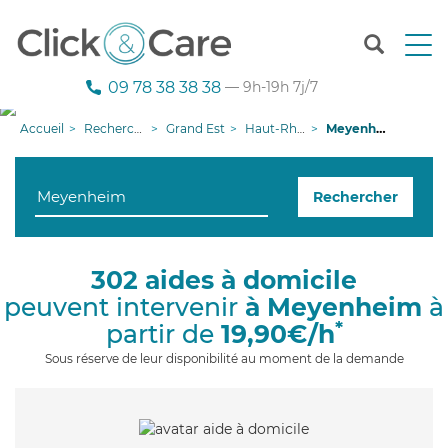
T
o
g
09 78 38 38 38
— 9h-19h 7j/7
g
l
Accueil
Recherche aide à domicile
Grand Est
Haut-Rhin
Meyenheim
e
n
a
Rechercher
v
i
g
a
302 aides à domicile
t
peuvent intervenir
à Meyenheim
à
i
o
*
partir de
19,90€/h
n
Sous réserve de leur disponibilité au moment de la demande