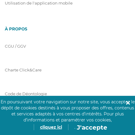
Utilisation de l'application mobile
À PROPOS
CGU / GGV
Charte Click&Care
Code de Déontologie
En poursuivant votre navigation sur notre site, vous acceptez le
✕
dépôt de cookies destinés à vous proposer des offres, contenus
et services adaptés à vos centres d’intérêts.
Pour plus
Mentions Légales
d’informations et paramétrer vos cookies,
J'accepte
cliquez ici
.