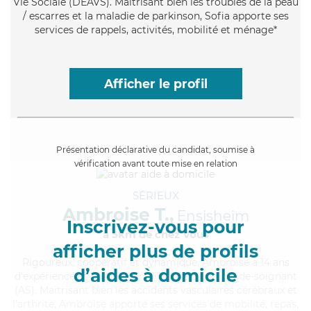
Vie Sociale (DEAVS). Maitrisant bien les troubles de la peau
/ escarres et la maladie de parkinson, Sofia apporte ses
services de rappels, activités, mobilité et ménage*
Afficher le profil
Présentation déclarative du candidat, soumise à
vérification avant toute mise en relation
SÉRIEUX
Ambroise T.,
Ensisheim
Inscrivez-vous pour
à 5km de chez Vous
afficher plus de profils
Rigoureux
, coopératif et dynamique, Ambroise a 14 ans
d’aides à domicile
d'expérience et possède un diplôme d'Etat d'aide-soignant
(AS). Maitrisant bien les accidents vasculaires cérébraux et
l'arthrite, Ambroise apporte ses services de mobilité, repas,