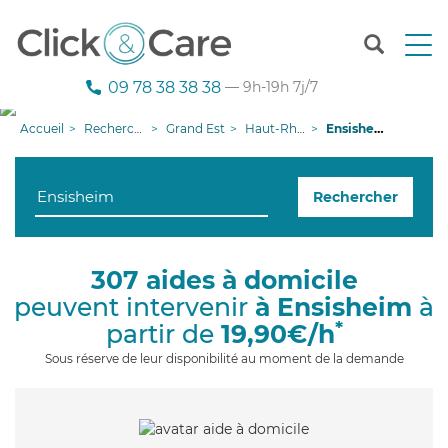
T
o
g
09 78 38 38 38
— 9h-19h 7j/7
g
l
Accueil
Recherche aide à domicile
Grand Est
Haut-Rhin
Ensisheim
e
n
a
Rechercher
v
i
g
a
307 aides à domicile
t
peuvent intervenir
à Ensisheim
à
i
o
*
partir de
19,90€/h
n
Sous réserve de leur disponibilité au moment de la demande