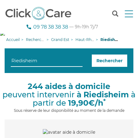
T
o
g
09 78 38 38 38
— 9h-19h 7j/7
g
l
Accueil
Recherche aide à domicile
Grand Est
Haut-Rhin
Riedisheim
e
n
a
Rechercher
v
i
g
a
244 aides à domicile
t
peuvent intervenir
à Riedisheim
à
i
o
*
partir de
19,90€/h
n
Sous réserve de leur disponibilité au moment de la demande