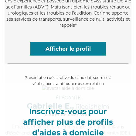
ans d'expérience et possède un diplôme d'Assistante De Vie
aux Familles (ADVF). Maitrisant bien les troubles rénaux ou
urologiques et les troubles de l'audition, Corinne apporte
ses services de transports, surveillance de nuit, activités et
rappels*
Afficher le profil
Présentation déclarative du candidat, soumise à
vérification avant toute mise en relation
ÉLÉGANTE
Gabrielle E.,
Riedisheim
Inscrivez-vous pour
à 5km de chez Vous
afficher plus de profils
Efficace
, chaleureuse et généreuse, Gabrielle a 14 ans
d’aides à domicile
d'expérience et possède un diplôme d'Etat d'infirmier (DEI).