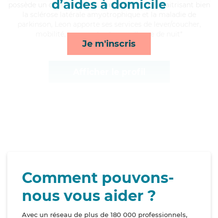
d’aides à domicile
possède un diplôme d'Etat d'infirmier (DEI). Maitrisant bien
la sclérose latérale amyotrophique et la maladie de
parkinson, Leon apporte ses services de lever/coucher,
mobilité, transports et surveillance de nuit*
Je m'inscris
Afficher le profil
Comment pouvons-
nous vous aider ?
Avec un réseau de plus de 180 000 professionnels,