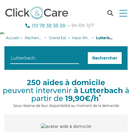
T
o
g
09 78 38 38 38
— 9h-19h 7j/7
g
l
Accueil
Recherche aide à domicile
Grand Est
Haut-Rhin
Lutterbach
e
n
a
Rechercher
v
i
g
a
250 aides à domicile
t
peuvent intervenir
à Lutterbach
à
i
o
*
partir de
19,90€/h
n
Sous réserve de leur disponibilité au moment de la demande