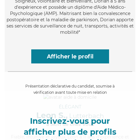
Soigneux
, volontaire et bienveillant, Dorian a 5 ans
d'expérience et possède un diplôme d'Aide Médico-
Psychologique (AMP). Maitrisant bien la convalescence
postopératoire et la maladie de parkinson, Dorian apporte
ses services de surveillance de nuit, transports, activités et
mobilité*
Afficher le profil
Présentation déclarative du candidat, soumise à
vérification avant toute mise en relation
ÉLÉGANT
Leon S.,
Lutterbach
Inscrivez-vous pour
à 5km de chez Vous
afficher plus de profils
Fiable
, intuitive et joyeux, Leon a 11 ans d'expérience et