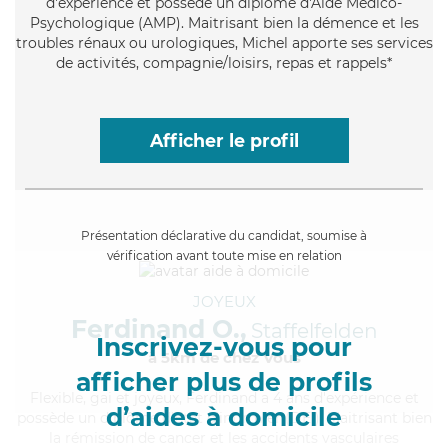
d'expérience et possède un diplôme d'Aide Médico-
Psychologique (AMP). Maitrisant bien la démence et les
troubles rénaux ou urologiques, Michel apporte ses services
de activités, compagnie/loisirs, repas et rappels*
Afficher le profil
Présentation déclarative du candidat, soumise à
vérification avant toute mise en relation
JOYEUX
Ferdinand O.,
Staffelfelden
Inscrivez-vous pour
à 5km de chez Vous
afficher plus de profils
Flexible
, gai et joyeux, Ferdinand a 4 ans d'expérience et
d’aides à domicile
possède un diplôme d'Etat d'infirmier (DEI). Maitrisant bien
la rémission de cancer et les accidents vasculaires