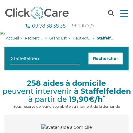
T
o
g
09 78 38 38 38
— 9h-19h 7j/7
g
l
Accueil
Recherche aide à domicile
Grand Est
Haut-Rhin
Staffelfelden
e
n
a
Rechercher
v
i
g
a
258 aides à domicile
t
peuvent intervenir
à Staffelfelden
i
o
*
à partir de
19,90€/h
n
Sous réserve de leur disponibilité au moment de la demande