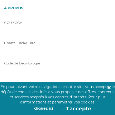
À PROPOS
CGU / GGV
Charte Click&Care
Code de Déontologie
Mentions Légales
En poursuivant votre navigation sur notre site, vous acceptez le
✕
dépôt de cookies destinés à vous proposer des offres, contenus
et services adaptés à vos centres d’intérêts.
Pour plus
d’informations et paramétrer vos cookies,
Prérequis Click&Care
J'accepte
cliquez ici
.