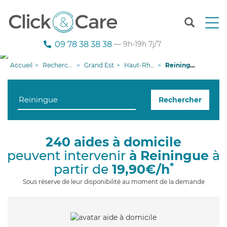
T
o
g
09 78 38 38 38
— 9h-19h 7j/7
g
l
Accueil
Recherche aide à domicile
Grand Est
Haut-Rhin
Reiningue
e
n
a
Rechercher
v
i
g
a
240 aides à domicile
t
peuvent intervenir
à Reiningue
à
i
o
*
partir de
19,90€/h
n
Sous réserve de leur disponibilité au moment de la demande