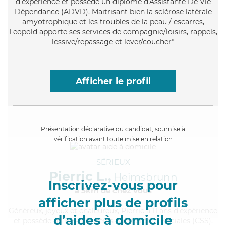
d'expérience et possède un diplôme d'Assistante De Vie
Dépendance (ADVD). Maitrisant bien la sclérose latérale
amyotrophique et les troubles de la peau / escarres,
Leopold apporte ses services de compagnie/loisirs, rappels,
lessive/repassage et lever/coucher*
Afficher le profil
Présentation déclarative du candidat, soumise à
vérification avant toute mise en relation
SÉRIEUX
Pierric L.,
Heimsbrunn
Inscrivez-vous pour
à 5km de chez Vous
afficher plus de profils
Généreux
, joyeux et chaleureux, Pierric a 11 ans d'expérience
d’aides à domicile
et possède un BEP Carrières Sanitaires et Sociales (CSS).