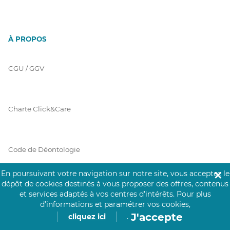
À PROPOS
CGU / GGV
Charte Click&Care
Code de Déontologie
En poursuivant votre navigation sur notre site, vous acceptez le
✕
dépôt de cookies destinés à vous proposer des offres, contenus
Mentions Légales
et services adaptés à vos centres d’intérêts.
Pour plus
d’informations et paramétrer vos cookies,
J'accepte
cliquez ici
.