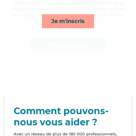
(DEAVS). Maitrisant bien la maladie d'alzheimer et la
maladie de parkinson, Angela apporte ses services de
transports, courses/livraison, surveillance de nuit et
Je m'inscris
toilette/habillage*
Afficher le profil
Comment pouvons-
nous vous aider ?
Avec un réseau de plus de 180 000 professionnels,