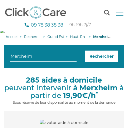
T
o
g
09 78 38 38 38
— 9h-19h 7j/7
g
l
Accueil
Recherche aide à domicile
Grand Est
Haut-Rhin
Merxheim
e
n
a
Rechercher
v
i
g
a
285 aides à domicile
t
peuvent intervenir
à Merxheim
à
i
o
*
partir de
19,90€/h
n
Sous réserve de leur disponibilité au moment de la demande