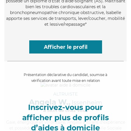
possède un diplôme d'Etat d'aide-soignant (AS). Maitrisant
bien les troubles cardiovasculaires et la
bronchopneumopathie chronique obstructive, Isabelle
apporte ses services de transports, lever/coucher, mobilité
et lessive/repassage*
Afficher le profil
Présentation déclarative du candidat, soumise à
vérification avant toute mise en relation
ALTRUISTE
Angela W.,
Issenheim
Inscrivez-vous pour
à 5km de chez Vous
afficher plus de profils
Gaie
, énergique et volontaire, Angela a 10 ans d'expérience
d’aides à domicile
et possède un diplôme d'État d'Auxiliaire de Vie Sociale