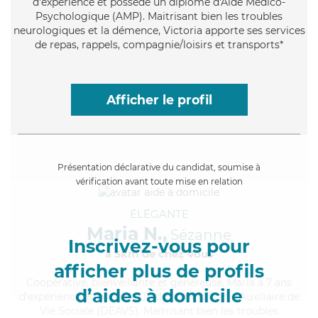
d'expérience et possède un diplôme d'Aide Médico-
Psychologique (AMP). Maitrisant bien les troubles
neurologiques et la démence, Victoria apporte ses services
de repas, rappels, compagnie/loisirs et transports*
Afficher le profil
Présentation déclarative du candidat, soumise à
vérification avant toute mise en relation
ÉLÉGANTE
Maria N.,
Sézanne
Inscrivez-vous pour
à 5km de chez Vous
afficher plus de profils
Coopérative
, bienveillante et généreuse, Maria a 7 ans
d’aides à domicile
d'expérience et possède un diplôme d'État d'Auxiliaire de
Vie Sociale (DEAVS). Maitrisant bien les troubles