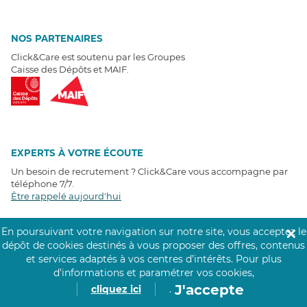
NOS PARTENAIRES
Click&Care est soutenu par les Groupes
Caisse des Dépôts et MAIF.
EXPERTS À VOTRE ÉCOUTE
Un besoin de recrutement ? Click&Care vous accompagne par
téléphone 7/7
.
Être rappelé aujourd'hui
En poursuivant votre navigation sur notre site, vous acceptez le
✕
T
É
MOIGNAGES CLIENTS
dépôt de cookies destinés à vous proposer des offres, contenus
et services adaptés à vos centres d’intérêts.
Pour plus
4,6
/5
d’informations et paramétrer vos cookies,
Avis clients
récoltés sur
J'accepte
cliquez ici
.
Google