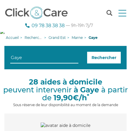
T
o
g
09 78 38 38 38
— 9h-19h 7j/7
g
l
Accueil
Recherche aide à domicile
Grand Est
Marne
Gaye
e
n
a
Rechercher
v
i
g
a
28 aides à domicile
t
peuvent intervenir
à Gaye
à partir
i
o
*
de
19,90€/h
n
Sous réserve de leur disponibilité au moment de la demande