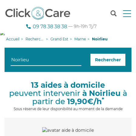
T
o
g
09 78 38 38 38
— 9h-19h 7j/7
g
l
Accueil
Recherche aide à domicile
Grand Est
Marne
Noirlieu
e
n
a
Rechercher
v
i
g
a
13 aides à domicile
t
peuvent intervenir
à Noirlieu
à
i
o
*
partir de
19,90€/h
n
Sous réserve de leur disponibilité au moment de la demande