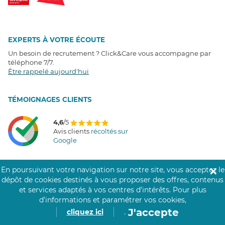
EXPERTS À VOTRE ÉCOUTE
Un besoin de recrutement ? Click&Care vous accompagne par
téléphone 7/7
.
Être rappelé aujourd'hui
T
É
MOIGNAGES CLIENTS
4,6
/5
Avis clients
récoltés sur
Google
En poursuivant votre navigation sur notre site, vous acceptez le
✕
dépôt de cookies destinés à vous proposer des offres, contenus
COMMUNAUTÉ CLICK&CARE
et services adaptés à vos centres d’intérêts.
Pour plus
d’informations et paramétrer vos cookies,
J'accepte
cliquez ici
.