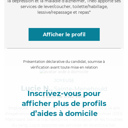
la dépression et la maladie d'alzheimer, Theo apporte ses
services de lever/coucher, toilette/habillage,
lessive/repassage et repas*
Afficher le profil
Présentation déclarative du candidat, soumise à
vérification avant toute mise en relation
JOYEUSE
Lucie N.,
Sainte-Menehould
Inscrivez-vous pour
à 5km de chez Vous
afficher plus de profils
Impliquée
, dynamique et communicative, Lucie a 14 ans
d’aides à domicile
d'expérience et possède un diplôme d'Etat d'infirmier (DEI).
Maitrisant bien la trachéotomie / ventilation et les troubles
du sang, Lucie apporte ses services de lever/coucher,