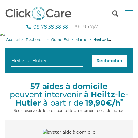
T
o
g
09 78 38 38 38
— 9h-19h 7j/7
g
l
Accueil
Recherche aide à domicile
Grand Est
Marne
Heiltz-le-Hutier
e
n
a
Rechercher
v
i
g
a
57 aides à domicile
t
peuvent intervenir
à Heiltz-le-
i
o
*
Hutier
à partir de
19,90€/h
n
Sous réserve de leur disponibilité au moment de la demande