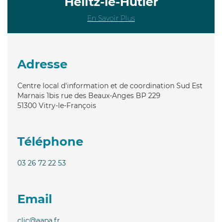
Heiltz-le-Hutier
En Savoir Plus
Adresse
Centre local d'information et de coordination Sud Est
Marnais 1bis rue des Beaux-Anges BP 229
51300
Vitry-le-François
Téléphone
03 26 72 22 53
Email
clic@aapa.fr