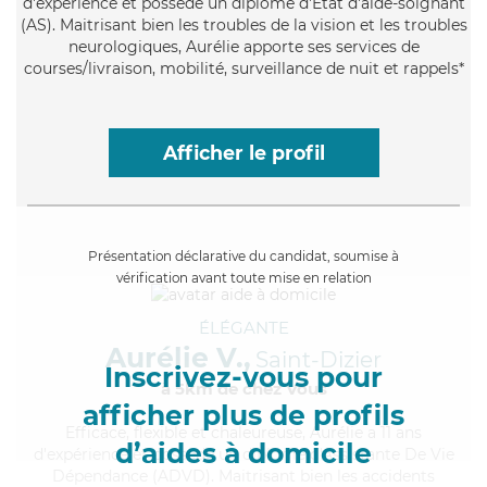
d'expérience et possède un diplôme d'Etat d'aide-soignant
(AS). Maitrisant bien les troubles de la vision et les troubles
neurologiques, Aurélie apporte ses services de
courses/livraison, mobilité, surveillance de nuit et rappels*
Afficher le profil
Présentation déclarative du candidat, soumise à
vérification avant toute mise en relation
ÉLÉGANTE
Aurélie V.,
Saint-Dizier
Inscrivez-vous pour
à 5km de chez Vous
afficher plus de profils
Efficace
, flexible et chaleureuse, Aurélie a 11 ans
d’aides à domicile
d'expérience et possède un diplôme d'Assistante De Vie
Dépendance (ADVD). Maitrisant bien les accidents