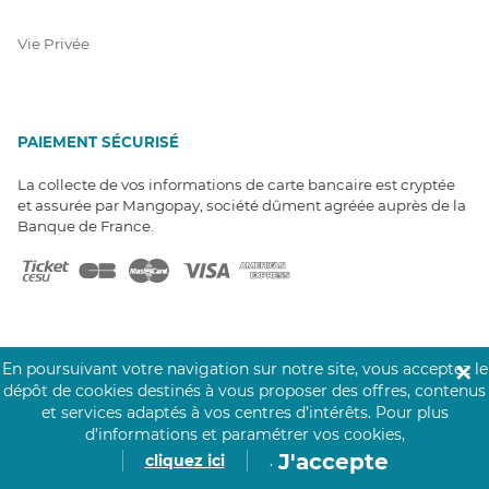
Vie Privée
PAIEMENT SÉCURISÉ
La collecte de vos informations de carte bancaire est cryptée
et assurée par Mangopay, société dûment agréée auprès de la
Banque de France.
En poursuivant votre navigation sur notre site, vous acceptez le
✕
NOS PARTENAIRES
dépôt de cookies destinés à vous proposer des offres, contenus
et services adaptés à vos centres d’intérêts.
Pour plus
Click&Care est soutenu par les Groupes
d’informations et paramétrer vos cookies,
Caisse des Dépôts et MAIF.
J'accepte
cliquez ici
.