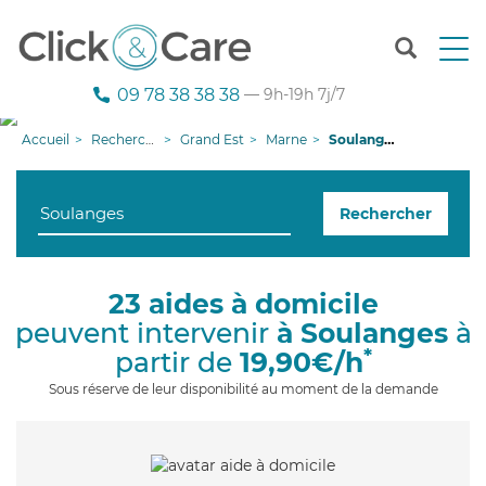
T
o
g
09 78 38 38 38
— 9h-19h 7j/7
g
l
Accueil
Recherche aide à domicile
Grand Est
Marne
Soulanges
e
n
a
Rechercher
v
i
g
a
23 aides à domicile
t
peuvent intervenir
à Soulanges
à
i
o
*
partir de
19,90€/h
n
Sous réserve de leur disponibilité au moment de la demande