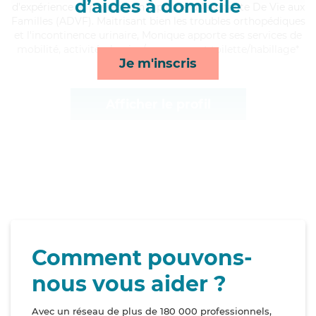
d’aides à domicile
d'expérience et possède un diplôme d'Assistante De Vie aux
Familles (ADVF). Maitrisant bien les troubles orthopédiques
et l'incontinence urinaire, Monique apporte ses services de
mobilité, activités, lessive/repassage et toilette/habillage*
Je m'inscris
Afficher le profil
Comment pouvons-
nous vous aider ?
Avec un réseau de plus de 180 000 professionnels,