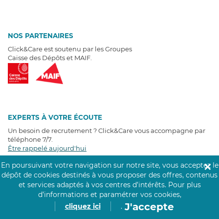
NOS PARTENAIRES
Click&Care est soutenu par les Groupes
Caisse des Dépôts et MAIF.
EXPERTS À VOTRE ÉCOUTE
Un besoin de recrutement ? Click&Care vous accompagne par
téléphone 7/7
.
Être rappelé aujourd'hui
En poursuivant votre navigation sur notre site, vous acceptez le
✕
dépôt de cookies destinés à vous proposer des offres, contenus
T
É
MOIGNAGES CLIENTS
et services adaptés à vos centres d’intérêts.
Pour plus
d’informations et paramétrer vos cookies,
4,6
/5
J'accepte
cliquez ici
.
Avis clients
récoltés sur
Google