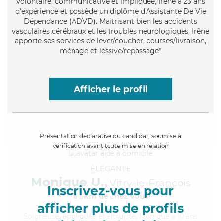
Volontaire
, communicative et impliquée, Irène a 23 ans
d'expérience et possède un diplôme d'Assistante De Vie
Dépendance (ADVD). Maitrisant bien les accidents
vasculaires cérébraux et les troubles neurologiques, Irène
apporte ses services de lever/coucher, courses/livraison,
ménage et lessive/repassage*
Afficher le profil
Présentation déclarative du candidat, soumise à
vérification avant toute mise en relation
ÉLÉGANTE
Monique U.,
Vitry-le-François
Inscrivez-vous pour
à 5km de chez Vous
afficher plus de profils
Soigneuse
, appliquée et altruiste, Monique a 10 ans