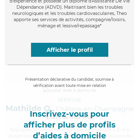
d'expérience et possède un diplôme d'Assistante De Vie
Dépendance (ADVD). Maitrisant bien les troubles
neurologiques et les troubles cardiovasculaires, Theo
apporte ses services de activités, compagnie/loisirs,
ménage et lessive/repassage*
Afficher le profil
Présentation déclarative du candidat, soumise à
vérification avant toute mise en relation
SÉRIEUSE
Mathilde Q.,
Châlons-en-Champagne
Inscrivez-vous pour
à 5km de chez Vous
afficher plus de profils
Appliquée
, volontaire et attentionnée, Mathilde a 10 ans
d’aides à domicile
d'expérience et possède un diplôme d'État d'Auxiliaire de