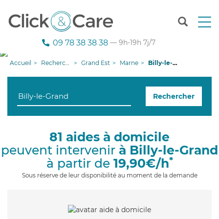
T
o
g
09 78 38 38 38
— 9h-19h 7j/7
g
l
Accueil
Recherche aide à domicile
Grand Est
Marne
Billy-le-Grand
e
n
a
Rechercher
v
i
g
a
81 aides à domicile
t
peuvent intervenir
à Billy-le-Grand
i
o
*
à partir de
19,90€/h
n
Sous réserve de leur disponibilité au moment de la demande