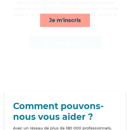
Vie Sociale (DEAVS). Maitrisant bien les troubles
cardiovasculaires et l'incontinence urinaire, Mathilde
apporte ses services de repas, transports, rappels et
Je m'inscris
courses/livraison*
Afficher le profil
Comment pouvons-
nous vous aider ?
Avec un réseau de plus de 180 000 professionnels,