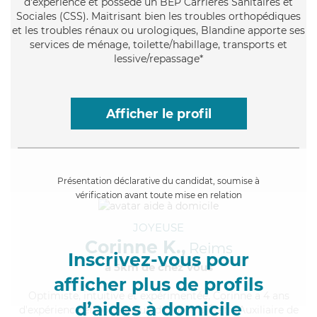
d'expérience et possède un BEP Carrières Sanitaires et
Sociales (CSS). Maitrisant bien les troubles orthopédiques
et les troubles rénaux ou urologiques, Blandine apporte ses
services de ménage, toilette/habillage, transports et
lessive/repassage*
Afficher le profil
Présentation déclarative du candidat, soumise à
vérification avant toute mise en relation
JOYEUSE
Corinne K.,
Reims
Inscrivez-vous pour
à 5km de chez Vous
afficher plus de profils
Optimiste
, intuitive et expérimentée, Corinne a 4 ans
d’aides à domicile
d'expérience et possède un diplôme d'État d'Auxiliaire de