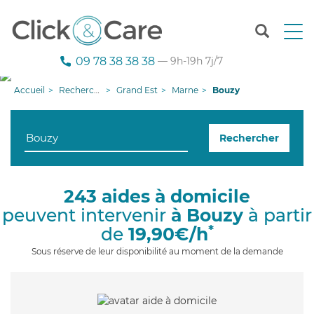
T
o
g
09 78 38 38 38
— 9h-19h 7j/7
g
l
Accueil
Recherche aide à domicile
Grand Est
Marne
Bouzy
e
n
a
Rechercher
v
i
g
a
243 aides à domicile
t
peuvent intervenir
à Bouzy
à partir
i
o
*
de
19,90€/h
n
Sous réserve de leur disponibilité au moment de la demande