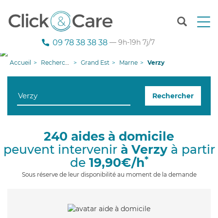
T
o
g
09 78 38 38 38
— 9h-19h 7j/7
g
l
Accueil
Recherche aide à domicile
Grand Est
Marne
Verzy
e
n
a
Rechercher
v
i
g
a
240 aides à domicile
t
peuvent intervenir
à Verzy
à partir
i
o
*
de
19,90€/h
n
Sous réserve de leur disponibilité au moment de la demande