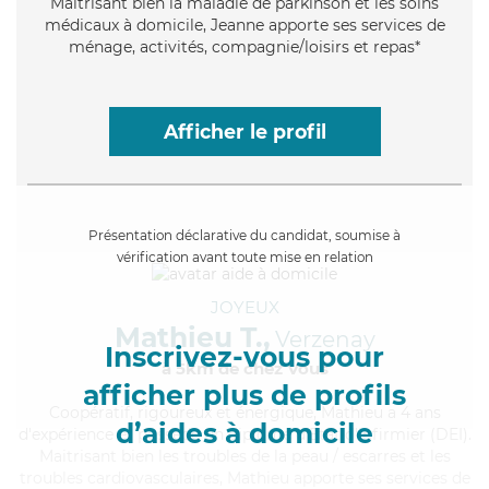
Maitrisant bien la maladie de parkinson et les soins
médicaux à domicile, Jeanne apporte ses services de
ménage, activités, compagnie/loisirs et repas*
Afficher le profil
Présentation déclarative du candidat, soumise à
vérification avant toute mise en relation
JOYEUX
Mathieu T.,
Verzenay
Inscrivez-vous pour
à 5km de chez Vous
afficher plus de profils
Coopératif
, rigoureux et énergique, Mathieu a 4 ans
d’aides à domicile
d'expérience et possède un diplôme d'Etat d'infirmier (DEI).
Maitrisant bien les troubles de la peau / escarres et les
troubles cardiovasculaires, Mathieu apporte ses services de