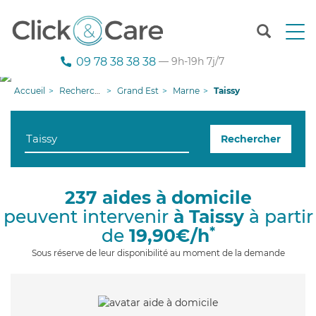
T
o
g
09 78 38 38 38
— 9h-19h 7j/7
g
l
Accueil
Recherche aide à domicile
Grand Est
Marne
Taissy
e
n
a
Rechercher
v
i
g
a
237 aides à domicile
t
peuvent intervenir
à Taissy
à partir
i
o
*
de
19,90€/h
n
Sous réserve de leur disponibilité au moment de la demande