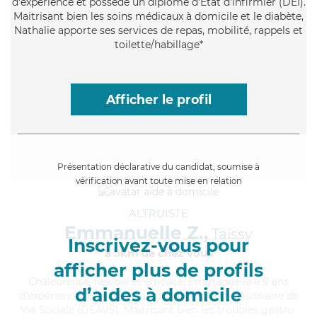
d'expérience et possède un diplôme d'Etat d'infirmier (DEI).
Maitrisant bien les soins médicaux à domicile et le diabète,
Nathalie apporte ses services de repas, mobilité, rappels et
toilette/habillage*
Afficher le profil
Présentation déclarative du candidat, soumise à
vérification avant toute mise en relation
ALTRUISTE
Emmanuelle Z.,
Taissy
Inscrivez-vous pour
à 5km de chez Vous
afficher plus de profils
Chaleureuse
, flexible et efficace, Emmanuelle a 9 ans
d’aides à domicile
d'expérience et possède un diplôme d'État d'Auxiliaire de
Vie Sociale (DEAVS). Maitrisant bien les troubles gastro-