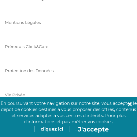
Mentions Légales
Prérequis Click&Care
Protection des Données
Vie Privée
En poursuivant votre navigation sur notre site, vous acceptez le
✕
dépôt de cookies destinés à vous proposer des offres, contenus
et services adaptés à vos centres d’intérêts.
Pour plus
d’informations et paramétrer vos cookies,
PAIEMENT SÉCURISÉ
J'accepte
cliquez ici
.
La collecte de vos informations de carte bancaire est cryptée