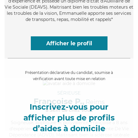
d'expérience et possède un diplôme d'État d'Auxiliaire de
Vie Sociale (DEAVS). Maitrisant bien les troubles moteurs et
les troubles de la vision, Emmanuelle apporte ses services
de transports, repas, mobilité et rappels*
Afficher le profil
Présentation déclarative du candidat, soumise à
vérification avant toute mise en relation
SÉRIEUSE
Françoise P.,
Reims
Inscrivez-vous pour
à 5km de chez Vous
afficher plus de profils
Soigneuse
, appliquée et polyvalente, Françoise a 8 ans
d’aides à domicile
d'expérience et possède un diplôme d'Assistante De Vie
Dépendance (ADVD). Maitrisant bien la sclérose latérale