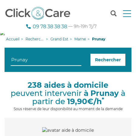
T
o
g
09 78 38 38 38
— 9h-19h 7j/7
g
l
Accueil
Recherche aide à domicile
Grand Est
Marne
Prunay
e
n
a
Rechercher
v
i
g
a
238 aides à domicile
t
peuvent intervenir
à Prunay
à
i
o
*
partir de
19,90€/h
n
Sous réserve de leur disponibilité au moment de la demande