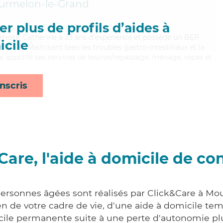
urmelon-le-Grand
r plus de profils d’aides à
timiste, Catherine a 23 ans d'expérience et possède un BEP
cile
s (CSS). Maitrisant bien les troubles gastro-intestinaux et la
e apporte ses services de lessive/repassage, ménage, repas et
nscris
Care, l'aide à domicile de co
personnes âgées sont réalisés par Click&Care à M
 de votre cadre de vie, d'une aide à domicile tem
cile permanente suite à une perte d'autonomie pl