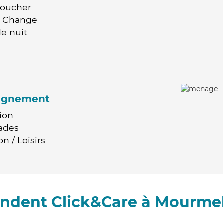
Coucher
 / Change
e nuit
agnement
ion
ades
n / Loisirs
ndent Click&Care à Mourme