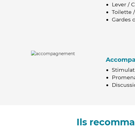
Lever / 
Toilette
Gardes d
Accomp
Stimulat
Promen
Discussio
Ils recomma