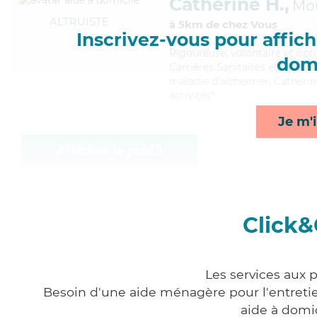
Catherine H.,
Mo
ALTRUISTE
à 5km de chez Vous
Inscrivez-vous pour affiche
Rigoureuse
, volontaire et op
domi
Carrières Sanitaires et Sociale
maladie d'alzheimer, Catherin
activités*
Je m'i
Afficher le profil
Click&
Les services aux 
Besoin d'une aide ménagère pour l'entretien
aide à domi