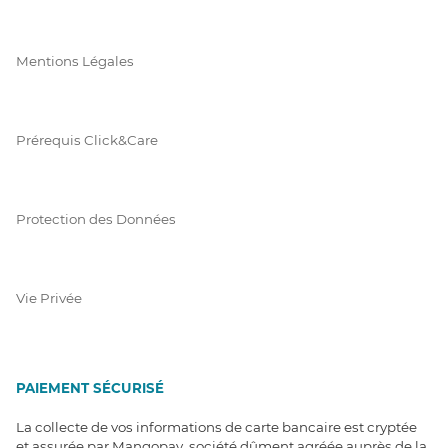
Mentions Légales
Prérequis Click&Care
Protection des Données
Vie Privée
PAIEMENT SÉCURISÉ
La collecte de vos informations de carte bancaire est cryptée
et assurée par Mangopay, société dûment agréée auprès de la