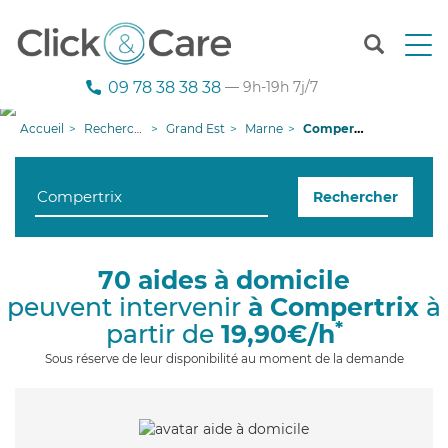
T
o
g
09 78 38 38 38
— 9h-19h 7j/7
g
l
Accueil
Recherche aide à domicile
Grand Est
Marne
Compertrix
e
n
a
Rechercher
v
i
g
a
70 aides à domicile
t
peuvent intervenir
à Compertrix
à
i
o
*
partir de
19,90€/h
n
Sous réserve de leur disponibilité au moment de la demande