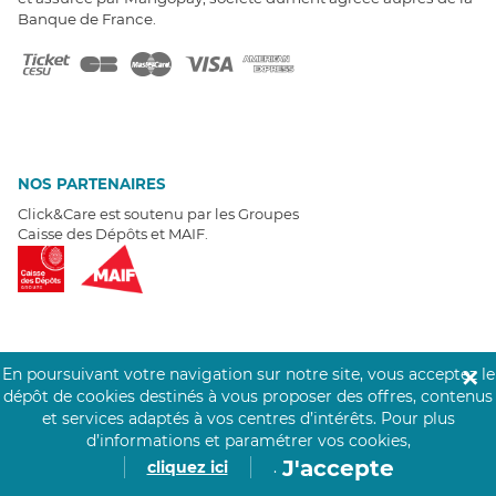
Banque de France.
NOS PARTENAIRES
Click&Care est soutenu par les Groupes
Caisse des Dépôts et MAIF.
EXPERTS À VOTRE ÉCOUTE
En poursuivant votre navigation sur notre site, vous acceptez le
✕
dépôt de cookies destinés à vous proposer des offres, contenus
Un besoin de recrutement ? Click&Care vous accompagne par
et services adaptés à vos centres d’intérêts.
Pour plus
téléphone 7/7
.
Être rappelé aujourd'hui
d’informations et paramétrer vos cookies,
J'accepte
cliquez ici
.