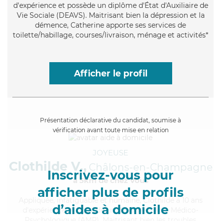
d'expérience et possède un diplôme d'État d'Auxiliaire de
Vie Sociale (DEAVS). Maitrisant bien la dépression et la
démence, Catherine apporte ses services de
toilette/habillage, courses/livraison, ménage et activités*
Afficher le profil
Présentation déclarative du candidat, soumise à
vérification avant toute mise en relation
JOYEUSE
Clothilde V.,
Châlons-en-Champagne
Inscrivez-vous pour
à 5km de chez Vous
afficher plus de profils
Appliquée
, infatiguable et humaine, Clothilde a 10 ans
d’aides à domicile
d'expérience et possède un diplôme d'Aide Médico-
Psychologique (AMP). Maitrisant bien les troubles