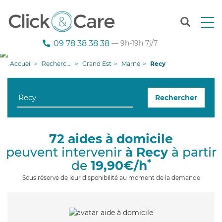
T
o
g
09 78 38 38 38
— 9h-19h 7j/7
g
l
Accueil
Recherche aide à domicile
Grand Est
Marne
Recy
e
n
a
Rechercher
v
i
g
a
72 aides à domicile
t
peuvent intervenir
à Recy
à partir
i
o
*
de
19,90€/h
n
Sous réserve de leur disponibilité au moment de la demande