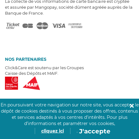
La collecte de vos informations de carte bancaire est cryptée
et assurée par Mangopay, société dûment agréée auprès de la
Banque de France.
NOS PARTENAIRES
Click&Care est soutenu par les Groupes
Caisse des Dépôts et MAIF.
En poursuivant votre navigation sur notre site, vous acceptez le
✕
dépôt de cookies destinés à vous proposer des offres, contenus
EXPERTS À VOTRE ÉCOUTE
et services adaptés à vos centres d’intérêts.
Pour plus
Un besoin de recrutement ? Click&Care vous accompagne par
d’informations et paramétrer vos cookies,
téléphone 7/7
.
J'accepte
cliquez ici
.
Être rappelé aujourd'hui