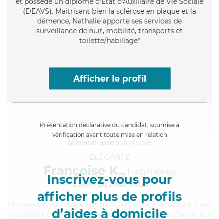
et possède un diplôme d'État d'Auxiliaire de Vie Sociale
(DEAVS). Maitrisant bien la sclérose en plaque et la
démence, Nathalie apporte ses services de
surveillance de nuit, mobilité, transports et
toilette/habillage*
Afficher le profil
Présentation déclarative du candidat, soumise à
vérification avant toute mise en relation
ÉLÉGANTE
Françoise K.,
Fagnières
Inscrivez-vous pour
à 5km de chez Vous
afficher plus de profils
Minutieuse
, volontaire et communicative, Françoise a 11 ans
d’aides à domicile
d'expérience et possède un diplôme d'Assistante De Vie aux