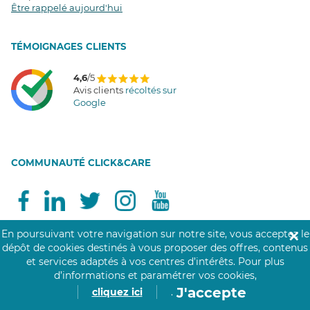
Être rappelé aujourd'hui
T
É
MOIGNAGES CLIENTS
4,6
/5
Avis clients
récoltés sur
Google
COMMUNAUTÉ CLICK&CARE
En poursuivant votre navigation sur notre site, vous acceptez le
✕
dépôt de cookies destinés à vous proposer des offres, contenus
et services adaptés à vos centres d’intérêts.
Pour plus
Notre réseau de 200 000 professionnels soignants assiste les personnes âgées,
d’informations et paramétrer vos cookies,
personnes handicapées, personnes dépendantes et les personnes à mobilité
J'accepte
cliquez ici
.
réduite au domicile des personnes ou en structure. Nos aides à domicile, aides-