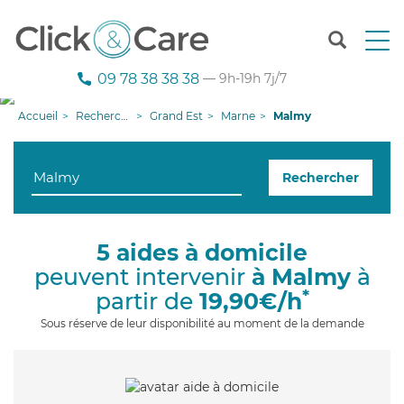
T
o
g
09 78 38 38 38
— 9h-19h 7j/7
g
l
Accueil
Recherche aide à domicile
Grand Est
Marne
Malmy
e
n
a
Rechercher
v
i
g
a
5 aides à domicile
t
peuvent intervenir
à Malmy
à
i
o
*
partir de
19,90€/h
n
Sous réserve de leur disponibilité au moment de la demande