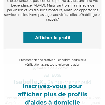
d'expérience et possède un diplôme d'Assistante De Vie
Dépendance (ADVD). Maitrisant bien la maladie de
parkinson et les troubles moteurs, Mathilde apporte ses
services de lessive/repassage, activités, toilette/habillage et
rappels*
Afficher le profil
Présentation déclarative du candidat, soumise à
vérification avant toute mise en relation
SÉRIEUSE
Isabelle X.,
Sainte-Menehould
Inscrivez-vous pour
à 5km de chez Vous
afficher plus de profils
Communicative
, énergique et infatiguable, Isabelle a 6 ans
d’aides à domicile
d'expérience et possède un diplôme d'Etat d'aide-soignant