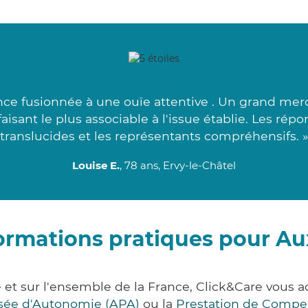
ce fusionnée à une ouïe attentive . Un grand merc
faisant le plus associable à l'issue établie. Les ré
translucides et les représentants compréhensifs. »
Louise E.
, 78 ans, Ervy-le-Châtel
ormations pratiques pour A
et sur l'ensemble de la France, Click&Care vou
lisée d'Autonomie (APA)
ou la
Prestation de Compe