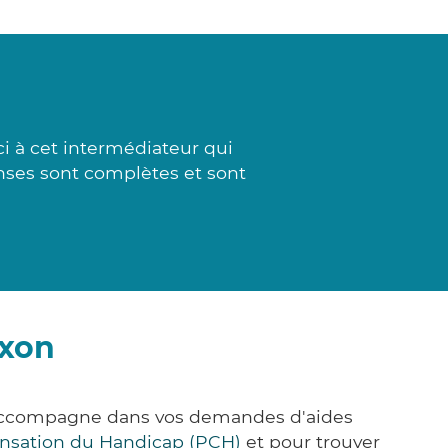
i à cet intermédiateur qui
ponses sont complètes et sont
uxon
s accompagne dans vos demandes d'aides
nsation du Handicap (PCH)
et pour trouver