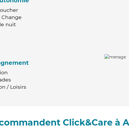
'autonomie
Coucher
 / Change
e nuit
agnement
ion
ades
n / Loisirs
recommandent Click&Care à 