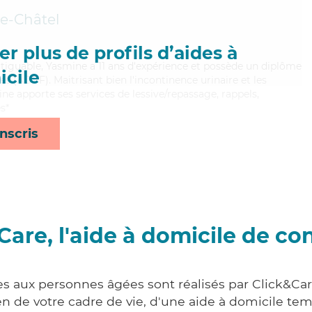
le-Châtel
r plus de profils d’aides à
atiguable, Yasmine a 11 ans d'expérience et possède un diplôme
cile
es (ADVF). Maitrisant bien l'incontinence urinaire et les
ne apporte ses services de lessive/repassage, rappels,
s*
nscris
Care, l'aide à domicile de co
es aux personnes âgées sont réalisés par Click&Ca
 de votre cadre de vie, d'une aide à domicile tem