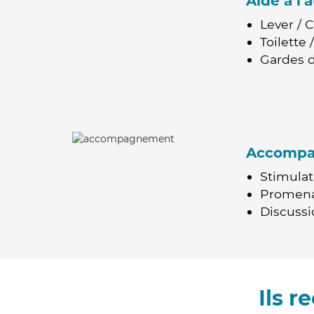
Aide à l
Lever / 
Toilette
Gardes d
Accomp
Stimulat
Promen
Discussio
Ils 