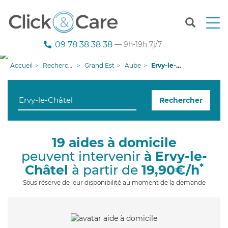
T
o
g
09 78 38 38 38
— 9h-19h 7j/7
g
l
Accueil
Recherche aide à domicile
Grand Est
Aube
Ervy-le-Châtel
e
n
a
Rechercher
v
i
g
a
19 aides à domicile
t
peuvent intervenir
à Ervy-le-
i
o
*
Châtel
à partir de
19,90€/h
n
Sous réserve de leur disponibilité au moment de la demande