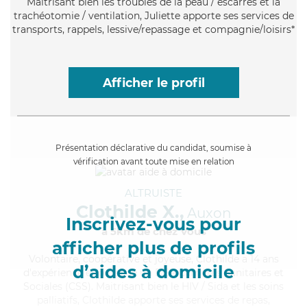
Maitrisant bien les troubles de la peau / escarres et la
trachéotomie / ventilation, Juliette apporte ses services de
transports, rappels, lessive/repassage et compagnie/loisirs*
Afficher le profil
Présentation déclarative du candidat, soumise à
vérification avant toute mise en relation
ALTRUISTE
Clothilde X.,
Auxon
Inscrivez-vous pour
à 5km de chez Vous
afficher plus de profils
Volontaire
, coopérative et joyeuse, Clothilde a 14 ans
d’aides à domicile
d'expérience et possède un BEP Carrières Sanitaires et
Sociales (CSS). Maitrisant bien le HIV / Sida et les soins
palliatifs, Clothilde apporte ses services de repas,