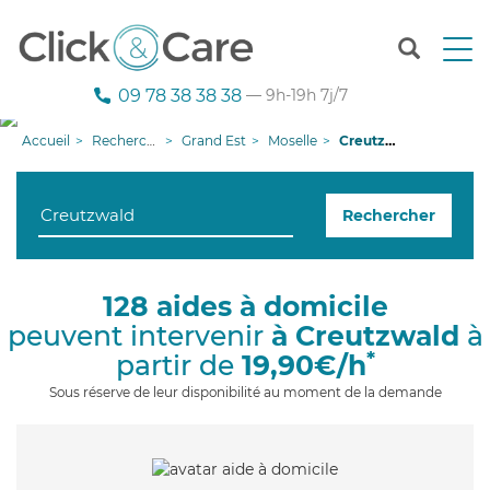
T
o
g
09 78 38 38 38
— 9h-19h 7j/7
g
l
Accueil
Recherche aide à domicile
Grand Est
Moselle
Creutzwald
e
n
a
Rechercher
v
i
g
a
128 aides à domicile
t
peuvent intervenir
à Creutzwald
à
i
o
*
partir de
19,90€/h
n
Sous réserve de leur disponibilité au moment de la demande