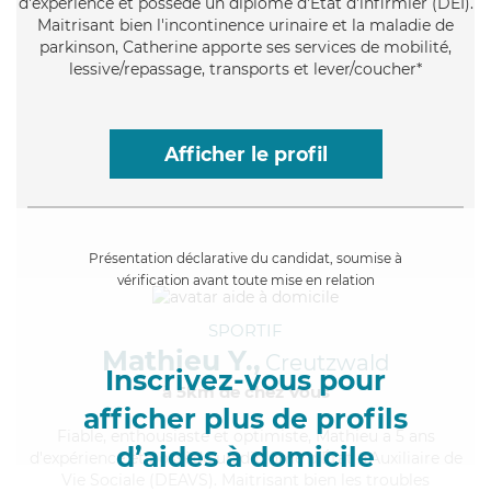
d'expérience et possède un diplôme d'Etat d'infirmier (DEI).
Maitrisant bien l'incontinence urinaire et la maladie de
parkinson, Catherine apporte ses services de mobilité,
lessive/repassage, transports et lever/coucher*
Afficher le profil
Présentation déclarative du candidat, soumise à
vérification avant toute mise en relation
SPORTIF
Mathieu Y.,
Creutzwald
Inscrivez-vous pour
à 5km de chez Vous
afficher plus de profils
Fiable
, enthousiaste et optimiste, Mathieu a 5 ans
d’aides à domicile
d'expérience et possède un diplôme d'État d'Auxiliaire de
Vie Sociale (DEAVS). Maitrisant bien les troubles