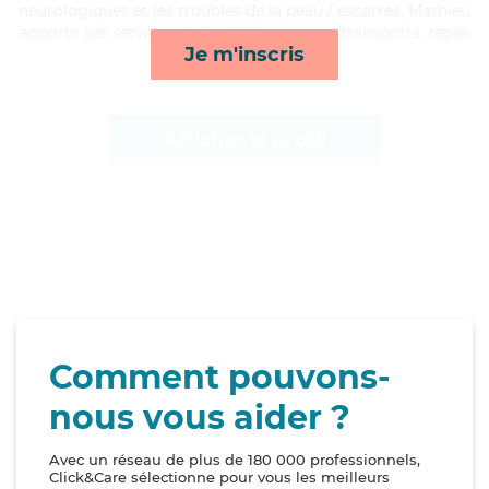
neurologiques et les troubles de la peau / escarres, Mathieu
apporte ses services de lessive/repassage, transports, repas
Je m'inscris
et lever/coucher*
Afficher le profil
Comment pouvons-
nous vous aider ?
Avec un réseau de plus de 180 000 professionnels,
Click&Care sélectionne pour vous les meilleurs