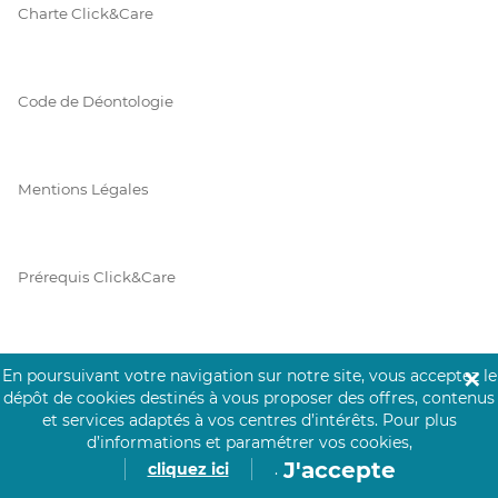
Charte Click&Care
Code de Déontologie
Mentions Légales
Prérequis Click&Care
Protection des Données
En poursuivant votre navigation sur notre site, vous acceptez le
✕
dépôt de cookies destinés à vous proposer des offres, contenus
et services adaptés à vos centres d’intérêts.
Pour plus
d’informations et paramétrer vos cookies,
Vie Privée
J'accepte
cliquez ici
.