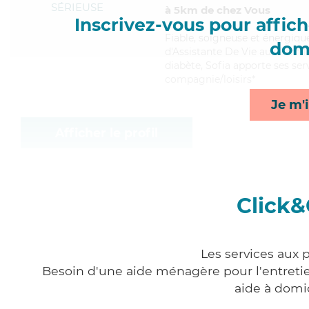
SÉRIEUSE
à 5km de chez Vous
Inscrivez-vous pour affiche
Fiable
, soigneuse et énergiqu
domi
d'Assistante De Vie aux Famill
diabète, Sofia apporte ses serv
compagnie/loisirs*
Je m'i
Afficher le profil
Click&
Les services aux 
Besoin d'une aide ménagère pour l'entretien
aide à domi