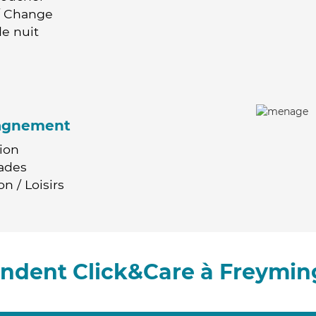
 / Change
e nuit
agnement
ion
ades
n / Loisirs
ndent Click&Care à Freymi