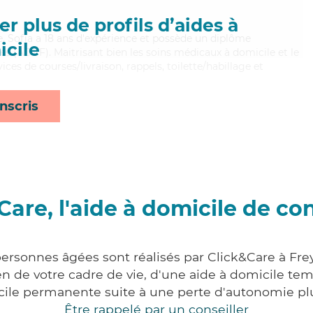
r plus de profils d’aides à
e, Sofia a 18 ans d'expérience et possède un diplôme
cile
es (ADVF). Maitrisant bien les soins médicaux à domicile et le
ices de courses/livraison, rappels, toilette/habillage et
nscris
Care, l'aide à domicile de co
personnes âgées sont réalisés par Click&Care à F
 de votre cadre de vie, d'une aide à domicile tem
cile permanente suite à une perte d'autonomie pl
Être rappelé par un conseiller