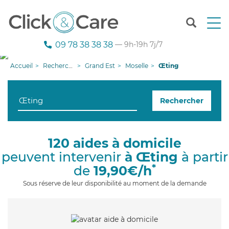
T
o
g
09 78 38 38 38
— 9h-19h 7j/7
g
l
Accueil
Recherche aide à domicile
Grand Est
Moselle
Œting
e
n
a
Rechercher
v
i
g
a
120 aides à domicile
t
peuvent intervenir
à Œting
à partir
i
o
*
de
19,90€/h
n
Sous réserve de leur disponibilité au moment de la demande