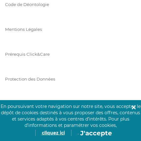
Code de Déontologie
Mentions Légales
Prérequis Click&Care
Protection des Données
Vie Privée
En poursuivant votre navigation sur notre site, vous acceptez le
✕
dépôt de cookies destinés à vous proposer des offres, contenus
et services adaptés à vos centres d’intérêts.
Pour plus
d’informations et paramétrer vos cookies,
J'accepte
PAIEMENT SÉCURISÉ
cliquez ici
.