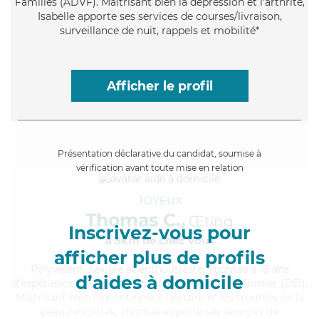
Familles (ADVF). Maitrisant bien la dépression et l'arthrite,
Isabelle apporte ses services de courses/livraison,
surveillance de nuit, rappels et mobilité*
Afficher le profil
Présentation déclarative du candidat, soumise à
vérification avant toute mise en relation
JOYEUX
Thomas C.,
Œting
Inscrivez-vous pour
à 5km de chez Vous
afficher plus de profils
Polyvalent
, flexible et enthousiaste, Thomas a 18 ans
d’aides à domicile
d'expérience et possède un diplôme d'Etat d'infirmier (DEI).
Maitrisant bien l'incontinence urinaire et les troubles de la
peau / escarres, Thomas apporte ses services de