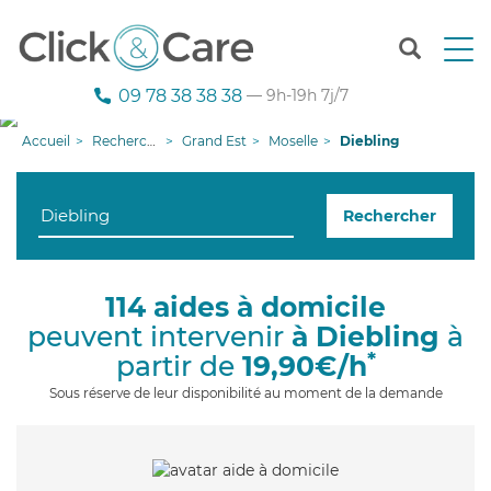
T
o
g
09 78 38 38 38
— 9h-19h 7j/7
g
l
Accueil
Recherche aide à domicile
Grand Est
Moselle
Diebling
e
n
a
Rechercher
v
i
g
a
114 aides à domicile
t
peuvent intervenir
à Diebling
à
i
o
*
partir de
19,90€/h
n
Sous réserve de leur disponibilité au moment de la demande