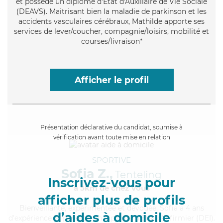
et possède un diplôme d'État d'Auxiliaire de Vie Sociale
(DEAVS). Maitrisant bien la maladie de parkinson et les
accidents vasculaires cérébraux, Mathilde apporte ses
services de lever/coucher, compagnie/loisirs, mobilité et
courses/livraison*
Afficher le profil
Présentation déclarative du candidat, soumise à
vérification avant toute mise en relation
SPORTIVE
Sofia Z.,
Tenteling
Inscrivez-vous pour
à 5km de chez Vous
afficher plus de profils
Bienveillante
, expérimentée et dévouée, Sofia a 4 ans
d’aides à domicile
d'expérience et possède un diplôme d'Etat d'infirmier (DEI).